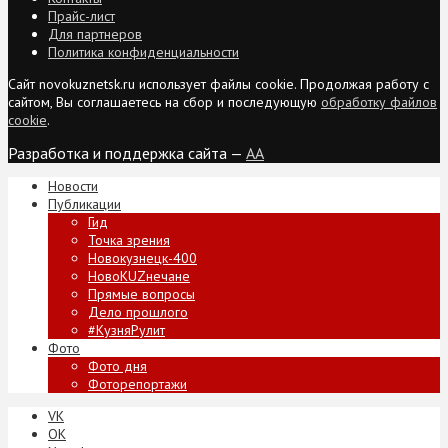
Прайс-лист
Для партнеров
Политика конфиденциальности
Сайт novokuznetsk.ru использует файлы cookie. Продолжая работу с
сайтом, Вы соглашаетесь на сбор и последующую
обработку файлов
cookie
.
Разработка и поддержка сайта —
AA
Новости
Публикации
Гид
Точка зрения
Новокузнецк-400
НовоKUZнечане
Прямые вопросы
Дело прошлого
#КузняРулит
Фото
Фото дня
Фоторепортажи
VK
ОК