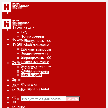
Новости
Публикации
Гид
Точка зрения
Новости
Новокузнецк-400
Публикации
НовоKUZнечане
Гид
Прямые вопросы
Точка зрения
Дело прошлого
Новокузнецк-400
#КузняРулит
НовоKUZнечане
Фото
Прямые вопросы
Фото дня
Дело прошлого
Фоторепортажи
#КузняРулит
Фото
VK
Фото дня
ОК
Фоторепортажи
Youtube
VK
Искать
ОК
Youtube