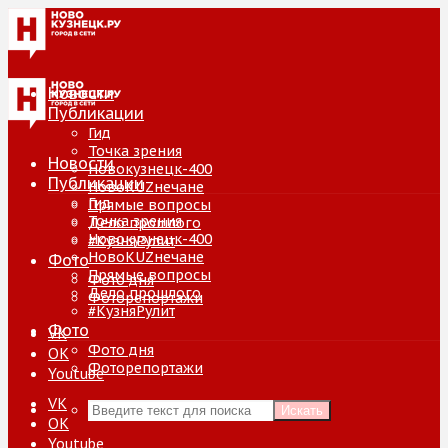
Новости
Публикации
Гид
Точка зрения
Новости
Новокузнецк-400
Публикации
НовоKUZнечане
Гид
Прямые вопросы
Точка зрения
Дело прошлого
Новокузнецк-400
#КузняРулит
НовоKUZнечане
Фото
Прямые вопросы
Фото дня
Дело прошлого
Фоторепортажи
#КузняРулит
Фото
VK
Фото дня
ОК
Фоторепортажи
Youtube
VK
Искать
ОК
Youtube