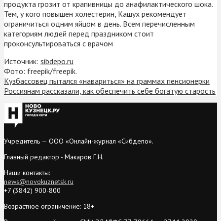
продукта грозит от крапивницы до анафилактического шока.
Тем, у кого повышен холестерин, Кашух рекомендует
ограничиться одним яйцом в день. Всем перечисленным
категориям людей перед праздником стоит
проконсультироваться с врачом
Источник:
sibdepo.ru
Фото: freepik/freepik.
Кузбассовец пытался «навариться» на граммах пенсионерки
Россиянам рассказали, как обеспечить себе богатую старость
Учредитель — ООО «Онлайн-журнал «Сибдепо».
Главный редактор - Макаров Г.Н.
Наши контакты:
news@novokuznetsk.ru
+7 (3842) 900-800
Возрастное ограничение: 18+