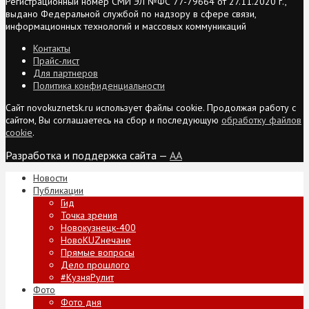
Регистрационный номер СМИ ЭЛ №ФС 77-79664 от 27.11.2020 г.,
выдано Федеральной службой по надзору в сфере связи,
информационных технологий и массовых коммуникаций
Контакты
Прайс-лист
Для партнеров
Политика конфиденциальности
Сайт novokuznetsk.ru использует файлы cookie. Продолжая работу с
сайтом, Вы соглашаетесь на сбор и последующую
обработку файлов
cookie
.
Разработка и поддержка сайта —
AA
Новости
Публикации
Гид
Точка зрения
Новокузнецк-400
НовоKUZнечане
Прямые вопросы
Дело прошлого
#КузняРулит
Фото
Фото дня