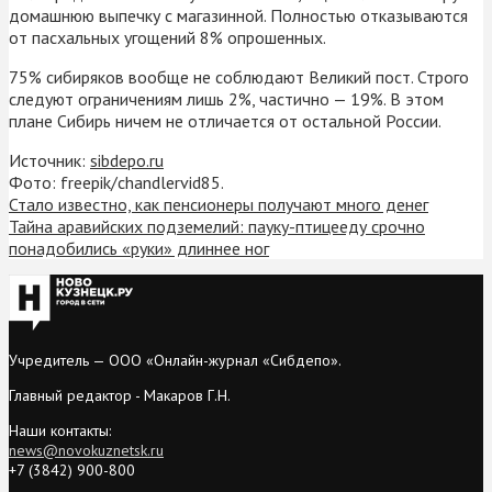
домашнюю выпечку с магазинной. Полностью отказываются
от пасхальных угощений 8% опрошенных.
75% сибиряков вообще не соблюдают Великий пост. Строго
следуют ограничениям лишь 2%, частично — 19%. В этом
плане Сибирь ничем не отличается от остальной России.
Источник:
sibdepo.ru
Фото: freepik/chandlervid85.
Стало известно, как пенсионеры получают много денег
Тайна аравийских подземелий: пауку-птицееду срочно
понадобились «руки» длиннее ног
Учредитель — ООО «Онлайн-журнал «Сибдепо».
Главный редактор - Макаров Г.Н.
Наши контакты:
news@novokuznetsk.ru
+7 (3842) 900-800