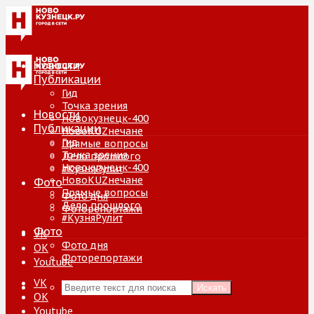
Новости
Публикации
Гид
Точка зрения
Новости
Новокузнецк-400
Публикации
НовоKUZнечане
Гид
Прямые вопросы
Точка зрения
Дело прошлого
Новокузнецк-400
#КузняРулит
НовоKUZнечане
Фото
Прямые вопросы
Фото дня
Дело прошлого
Фоторепортажи
#КузняРулит
Фото
VK
Фото дня
ОК
Фоторепортажи
Youtube
VK
Искать
ОК
Youtube