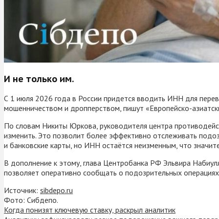
И не только им.
С 1 июля 2026 года в России придется вводить ИНН для перево
мошенничеством и дропперством, пишут «Европейско-азиатск
По словам Никиты Юркова, руководителя центра противодейс
изменить. Это позволит более эффективно отслеживать подо
и банковские карты, но ИНН остаётся неизменным, что значит
В дополнение к этому, глава Центробанка РФ Эльвира Набиул
позволяет оперативно сообщать о подозрительных операциях.
Источник:
sibdepo.ru
Фото: Сибдепо.
Когда понизят ключевую ставку, раскрыл аналитик