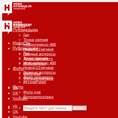
Новости
Публикации
Гид
Точка зрения
Новости
Новокузнецк-400
Публикации
НовоKUZнечане
Гид
Прямые вопросы
Точка зрения
Дело прошлого
Новокузнецк-400
#КузняРулит
НовоKUZнечане
Фото
Прямые вопросы
Фото дня
Дело прошлого
Фоторепортажи
#КузняРулит
Фото
VK
Фото дня
ОК
Фоторепортажи
Youtube
VK
Искать
ОК
Youtube