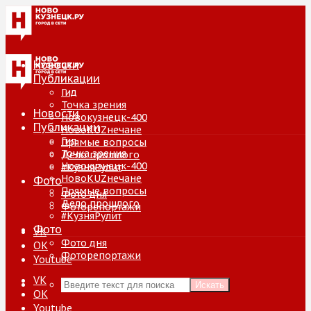
Новости
Публикации
Гид
Точка зрения
Новости
Новокузнецк-400
Публикации
НовоKUZнечане
Гид
Прямые вопросы
Точка зрения
Дело прошлого
Новокузнецк-400
#КузняРулит
НовоKUZнечане
Фото
Прямые вопросы
Фото дня
Дело прошлого
Фоторепортажи
#КузняРулит
Фото
VK
Фото дня
ОК
Фоторепортажи
Youtube
VK
Искать
ОК
Youtube