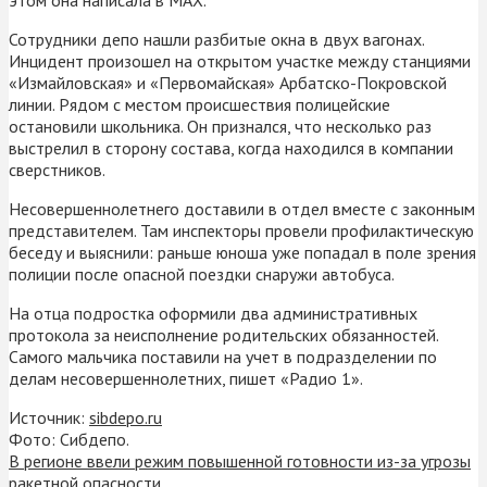
Сотрудники депо нашли разбитые окна в двух вагонах.
Инцидент произошел на открытом участке между станциями
«‎Измайловская» и «‎Первомайская» Арбатско-Покровской
линии. Рядом с местом происшествия полицейские
остановили школьника. Он признался, что несколько раз
выстрелил в сторону состава, когда находился в компании
сверстников.
Несовершеннолетнего доставили в отдел вместе с законным
представителем. Там инспекторы провели профилактическую
беседу и выяснили: раньше юноша уже попадал в поле зрения
полиции после опасной поездки снаружи автобуса.
На отца подростка оформили два административных
протокола за неисполнение родительских обязанностей.
Самого мальчика поставили на учет в подразделении по
делам несовершеннолетних, пишет «Радио 1».
Источник:
sibdepo.ru
Фото: Сибдепо.
В регионе ввели режим повышенной готовности из-за угрозы
ракетной опасности