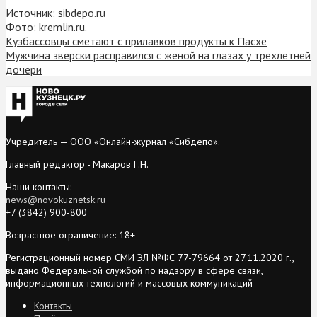
Источник:
sibdepo.ru
Фото: kremlin.ru.
Кузбассовцы сметают с прилавков продукты к Пасхе
Мужчина зверски расправился с женой на глазах у трехлетней
дочери
Учредитель — ООО «Онлайн-журнал «Сибдепо».
Главный редактор - Макаров Г.Н.
Наши контакты:
news@novokuznetsk.ru
+7 (3842) 900-800
Возрастное ограничение: 18+
Регистрационный номер СМИ ЭЛ №ФС 77-79664 от 27.11.2020 г.,
выдано Федеральной службой по надзору в сфере связи,
информационных технологий и массовых коммуникаций
Контакты