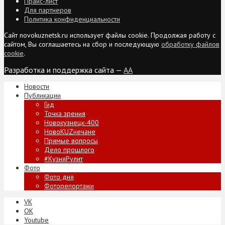
Прайс-лист
Для партнеров
Политика конфиденциальности
Сайт novokuznetsk.ru использует файлы cookie. Продолжая работу с
сайтом, Вы соглашаетесь на сбор и последующую
обработку файлов
cookie
.
Разработка и поддержка сайта —
AA
Новости
Публикации
Гид
Точка зрения
Новокузнецк-400
НовоKUZнечане
Прямые вопросы
Дело прошлого
#КузняРулит
Фото
Фото дня
Фоторепортажи
VK
ОК
Youtube