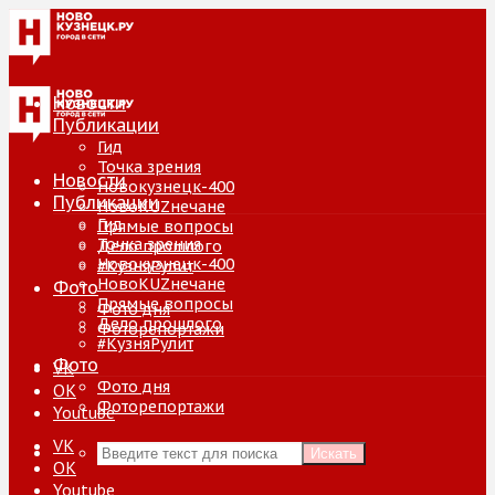
Новости
Публикации
Гид
Точка зрения
Новости
Новокузнецк-400
Публикации
НовоKUZнечане
Гид
Прямые вопросы
Точка зрения
Дело прошлого
Новокузнецк-400
#КузняРулит
НовоKUZнечане
Фото
Прямые вопросы
Фото дня
Дело прошлого
Фоторепортажи
#КузняРулит
Фото
VK
Фото дня
ОК
Фоторепортажи
Youtube
VK
Искать
ОК
Youtube