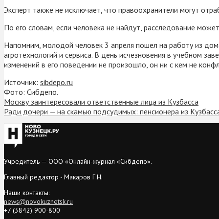
Эксперт также не исключает, что правоохранители могут отраб
По его словам, если человека не найдут, расследование может
Напомним, молодой человек 3 апреля пошел на работу из дом
агротехнологий и сервиса. В день исчезновения в учебном заве
изменений в его поведении не произошло, он ни с кем не конф
Источник:
sibdepo.ru
Фото: Сибдепо.
Москву заинтересовали ответственные лица из Кузбасса
Ради дочери — на скамью подсудимых: пенсионера из Кузбасс
Учредитель — ООО «Онлайн-журнал «Сибдепо».
Главный редактор - Макаров Г.Н.
Наши контакты:
news@novokuznetsk.ru
+7 (3842) 900-800