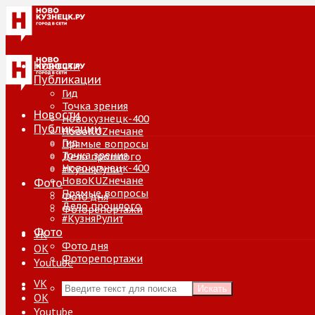
Новости
Публикации
Гид
Точка зрения
Новости
Новокузнецк-400
Публикации
НовоKUZнечане
Гид
Прямые вопросы
Точка зрения
Дело прошлого
Новокузнецк-400
#КузняРулит
НовоKUZнечане
Фото
Прямые вопросы
Фото дня
Дело прошлого
Фоторепортажи
#КузняРулит
Фото
VK
Фото дня
ОК
Фоторепортажи
Youtube
VK
Искать
ОК
Youtube