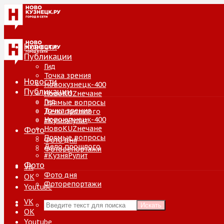
Новости
Публикации
Гид
Точка зрения
Новости
Новокузнецк-400
Публикации
НовоKUZнечане
Гид
Прямые вопросы
Точка зрения
Дело прошлого
Новокузнецк-400
#КузняРулит
НовоKUZнечане
Фото
Прямые вопросы
Фото дня
Дело прошлого
Фоторепортажи
#КузняРулит
Фото
VK
Фото дня
ОК
Фоторепортажи
Youtube
VK
Искать
ОК
Youtube