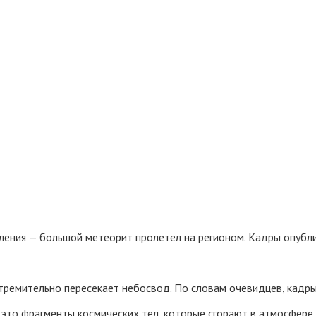
ления — большой метеорит пролетел на регионом. Кадры опубли
стремительно пересекает небосвод. По словам очевидцев, кадр
это фрагменты космических тел, которые сгорают в атмосфере