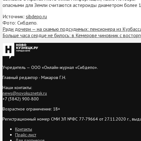
опасными для Земли считаются астероиды диаметром более 14
Источник:
sibdepo.ru
Фото: Сибдепо.
Ради дочери — на скамью подсудимых: пенсионера из Кузбасс
Больше часа сердце не билось: в Кемерове чиновник с востор
Учредитель — ООО «Онлайн-журнал «Сибдепо».
Главный редактор - Макаров Г.Н.
Наши контакты:
news@novokuznetsk.ru
+7 (3842) 900-800
Возрастное ограничение: 18+
Регистрационный номер СМИ ЭЛ №ФС 77-79664 от 27.11.2020 г., выд
Контакты
Прайс-лист
Для партнеров