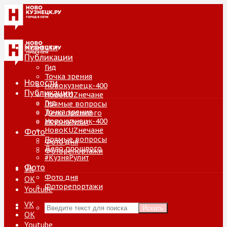
Новости
Публикации
Гид
Точка зрения
Новости
Новокузнецк-400
Публикации
НовоKUZнечане
Гид
Прямые вопросы
Точка зрения
Дело прошлого
Новокузнецк-400
#КузняРулит
НовоKUZнечане
Фото
Прямые вопросы
Фото дня
Дело прошлого
Фоторепортажи
#КузняРулит
Фото
VK
Фото дня
ОК
Фоторепортажи
Youtube
VK
Искать
ОК
Youtube