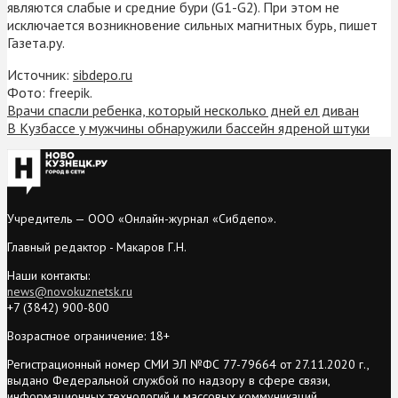
являются слабые и средние бури (G1-G2). При этом не
исключается возникновение сильных магнитных бурь, пишет
Газета.ру.
Источник:
sibdepo.ru
Фото: freepik.
Врачи спасли ребенка, который несколько дней ел диван
В Кузбассе у мужчины обнаружили бассейн ядреной штуки
Учредитель — ООО «Онлайн-журнал «Сибдепо».
Главный редактор - Макаров Г.Н.
Наши контакты:
news@novokuznetsk.ru
+7 (3842) 900-800
Возрастное ограничение: 18+
Регистрационный номер СМИ ЭЛ №ФС 77-79664 от 27.11.2020 г.,
выдано Федеральной службой по надзору в сфере связи,
информационных технологий и массовых коммуникаций