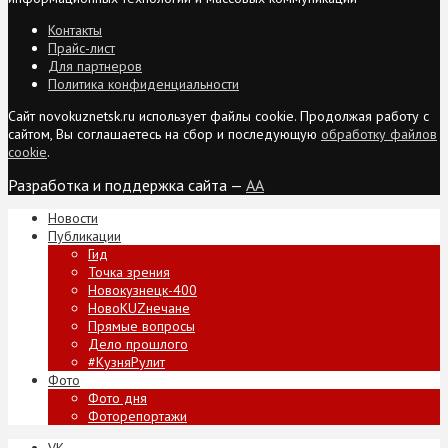
Контакты
Прайс-лист
Для партнеров
Политика конфиденциальности
Сайт novokuznetsk.ru использует файлы cookie. Продолжая работу с
сайтом, Вы соглашаетесь на сбор и последующую
обработку файлов
cookie
.
Разработка и поддержка сайта —
AA
Новости
Публикации
Гид
Точка зрения
Новокузнецк-400
НовоKUZнечане
Прямые вопросы
Дело прошлого
#КузняРулит
Фото
Фото дня
Фоторепортажи
VK