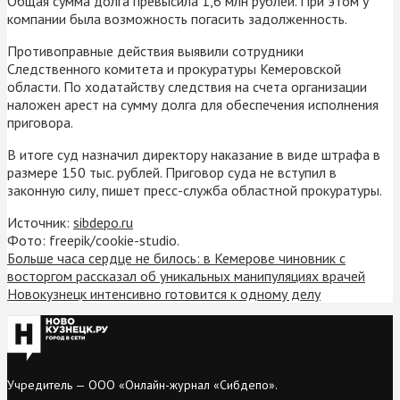
Общая сумма долга превысила 1,6 млн рублей. При этом у
компании была возможность погасить задолженность.
Противоправные действия выявили сотрудники
Следственного комитета и прокуратуры Кемеровской
области. По ходатайству следствия на счета организации
наложен арест на сумму долга для обеспечения исполнения
приговора.
В итоге суд назначил директору наказание в виде штрафа в
размере 150 тыс. рублей. Приговор суда не вступил в
законную силу, пишет пресс-служба областной прокуратуры.
Источник:
sibdepo.ru
Фото: freepik/cookie-studio.
Больше часа сердце не билось: в Кемерове чиновник с
восторгом рассказал об уникальных манипуляциях врачей
Новокузнецк интенсивно готовится к одному делу
Учредитель — ООО «Онлайн-журнал «Сибдепо».