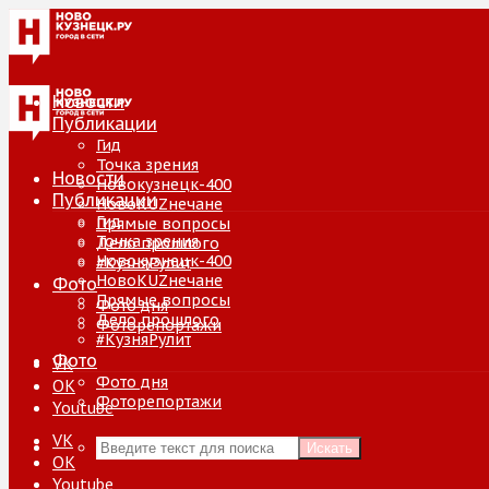
Новости
Публикации
Гид
Точка зрения
Новости
Новокузнецк-400
Публикации
НовоKUZнечане
Гид
Прямые вопросы
Точка зрения
Дело прошлого
Новокузнецк-400
#КузняРулит
НовоKUZнечане
Фото
Прямые вопросы
Фото дня
Дело прошлого
Фоторепортажи
#КузняРулит
Фото
VK
Фото дня
ОК
Фоторепортажи
Youtube
VK
Искать
ОК
Youtube