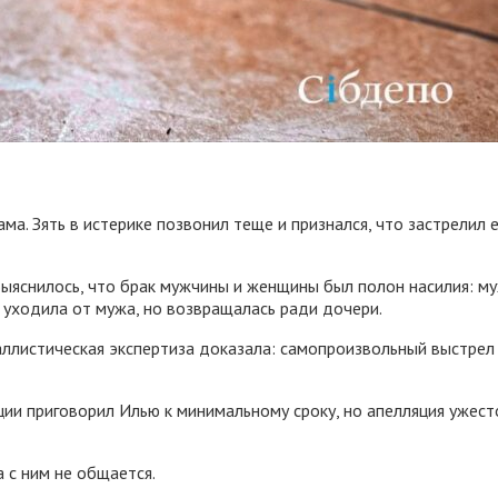
а. Зять в истерике позвонил теще и признался, что застрелил е
Выяснилось, что брак мужчины и женщины был полон насилия: му
 уходила от мужа, но возвращалась ради дочери.
аллистическая экспертиза доказала: самопроизвольный выстрел
ии приговорил Илью к минимальному сроку, но апелляция ужест
 с ним не общается.