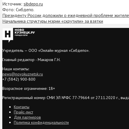
Источник:
sibdepo.ru
Фото: Сибдепо.
Президенту России доложили о ежедневной проблеме жителе
Начальника структуры мэрии «скрутили» за взятки
Учредитель — ООО «Онлайн-журнал «Сибдепо».
Главный редактор - Макаров Г.Н.
Наши контакты:
news@novokuznetsk.ru
+7 (3842) 900-800
Возрастное ограничение: 18+
Регистрационный номер СМИ ЭЛ №ФС 77-79664 от 27.11.2020 г., выд
Контакты
Прайс-лист
Для партнеров
Политика конфиденциальности