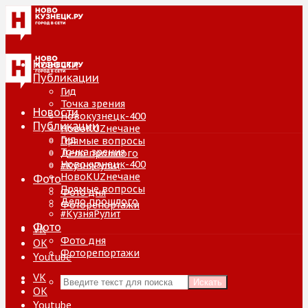
Новости
Публикации
Гид
Точка зрения
Новости
Новокузнецк-400
Публикации
НовоKUZнечане
Гид
Прямые вопросы
Точка зрения
Дело прошлого
Новокузнецк-400
#КузняРулит
НовоKUZнечане
Фото
Прямые вопросы
Фото дня
Дело прошлого
Фоторепортажи
#КузняРулит
Фото
VK
Фото дня
ОК
Фоторепортажи
Youtube
VK
Искать
ОК
Youtube