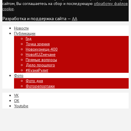
сайтом, Вы соглашаетесь на сбор и последующую
обработку файлов
cookie
.
Разработка и поддержка сайта —
AA
Новости
Публикации
Гид
Точка зрения
Новокузнецк-400
НовоKUZнечане
Прямые вопросы
Дело прошлого
#КузняРулит
Фото
Фото дня
Фоторепортажи
VK
ОК
Youtube