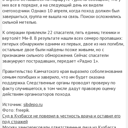
них все в порядке, а на следующий день их видели
снегоходчики. Однако 10 апреля, когда поход должен был
завершиться, группа не вышла на связь. Поиски осложнялись
сильной метелью.
К операции привлекли 22 спасателя, пять единиц техники и
вертолёт Ми-8. В результате нашли всех семеро пропавших:
пятерых обнаружили одними из первых, двое из них погибли,
остальные двое были найдены позже живыми, но с
признаками сильного обморожения. Сейчас спасатели
эвакуируют пострадавших, передает «Радио 1».
Правительство Камчатского края выразило соболезнования
семьям погибших и заверило, что им будет оказана
поддержка. Следственные органы проводят проверку по
факту случившегося, в том числе дадут правовую оценку
действиям организаторов похода.
Источник:
sibdepo.ru
Фото: freepik.
Суд в Кузбассе не поверил в честность врача и оставил его
под стражей
Москву заинтересовали ответственные лица из Кузбасса