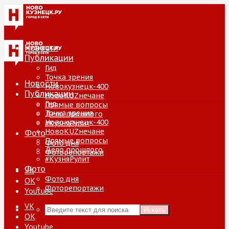
Новости
Публикации
Гид
Точка зрения
Новости
Новокузнецк-400
Публикации
НовоKUZнечане
Гид
Прямые вопросы
Точка зрения
Дело прошлого
Новокузнецк-400
#КузняРулит
НовоKUZнечане
Фото
Прямые вопросы
Фото дня
Дело прошлого
Фоторепортажи
#КузняРулит
Фото
VK
Фото дня
ОК
Фоторепортажи
Youtube
VK
Искать
ОК
Youtube