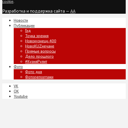
cookie
.
Разработка и поддержка сайта —
AA
Новости
Публикации
Гид
Точка зрения
Новокузнецк-400
НовоKUZнечане
Прямые вопросы
Дело прошлого
#КузняРулит
Фото
Фото дня
Фоторепортажи
VK
ОК
Youtube