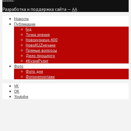
Разработка и поддержка сайта —
AA
Новости
Публикации
Гид
Точка зрения
Новокузнецк-400
НовоKUZнечане
Прямые вопросы
Дело прошлого
#КузняРулит
Фото
Фото дня
Фоторепортажи
VK
ОК
Youtube