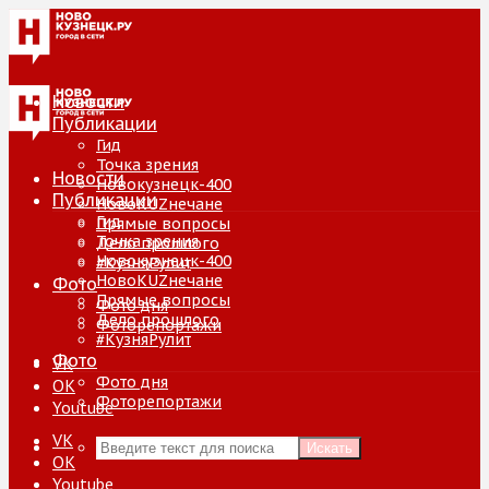
Новости
Публикации
Гид
Точка зрения
Новости
Новокузнецк-400
Публикации
НовоKUZнечане
Гид
Прямые вопросы
Точка зрения
Дело прошлого
Новокузнецк-400
#КузняРулит
НовоKUZнечане
Фото
Прямые вопросы
Фото дня
Дело прошлого
Фоторепортажи
#КузняРулит
Фото
VK
Фото дня
ОК
Фоторепортажи
Youtube
VK
Искать
ОК
Youtube