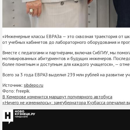
«Инженерные классы ЕВРАЗа — это сквозная траектория от шк
от учебных кабинетов до лабораторного оборудования и прог
Вместе с педагогами и партнёрами, включая СибГИУ, мы помо
мотивированных абитуриентов и будущих инженеров. Последов
более понятным и доступным для каждого учащегося», — отме
Всего за 3 года ЕВРАЗ выделил 239 млн рублей на развитие у
Источник:
sibdepo.ru
Фото: freepik.
В Кемерове изменится маршрут популярного автобуса
«Ничего не изменилось»: замгубернатора Кузбасса опечалил 