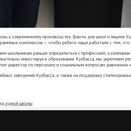
олы к современному производству. Гранты для школ и лицеев К
раммных комплексов — чтобы ребята чаще работали с тем, что 
гаем школьникам раньше определиться с профессией, а компани
ательно инвестируя в образование Кузбасса, мы укрепляем ре
тил директор по персоналу и социальным вопросам дивизиона 
чебных заведений Кузбасса, а также на поддержку стипендиаль
вид одной школы