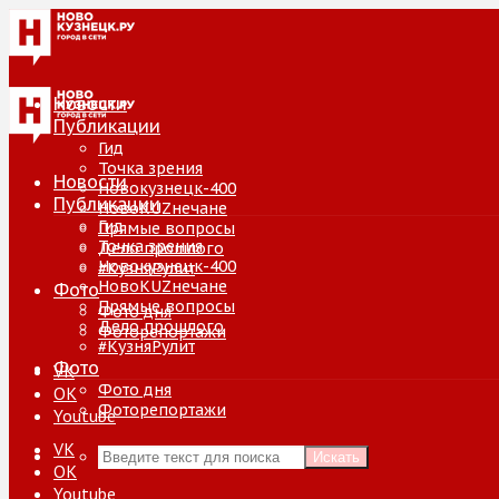
Новости
Публикации
Гид
Точка зрения
Новости
Новокузнецк-400
Публикации
НовоKUZнечане
Гид
Прямые вопросы
Точка зрения
Дело прошлого
Новокузнецк-400
#КузняРулит
НовоKUZнечане
Фото
Прямые вопросы
Фото дня
Дело прошлого
Фоторепортажи
#КузняРулит
Фото
VK
Фото дня
ОК
Фоторепортажи
Youtube
VK
Искать
ОК
Youtube