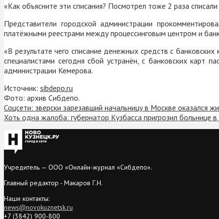
«Как объясните эти списания? Посмотрел тоже 2 раза списали 
Представители городской администрации прокомментирова
платёжными реестрами между процессинговым центром и бан
«В результате чего списание денежных средств с банковских 
специалистами сегодня сбой устранён, с банковских карт п
администрации Кемерова.
Источник:
sibdepo.ru
Фото: архив Сибдепо.
Соцсети: зверски зарезавший начальницу в Москве оказался ж
Хоть одна жалоба: губернатор Кузбасса пригрозил больнице в
Учредитель — ООО «Онлайн-журнал «Сибдепо».
Главный редактор - Макаров Г.Н.
Наши контакты:
news@novokuznetsk.ru
+7 (3842) 900-800