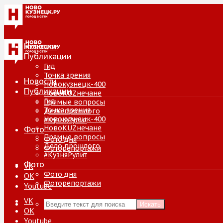
Новости
Публикации
Гид
Точка зрения
Новости
Новокузнецк-400
Публикации
НовоKUZнечане
Гид
Прямые вопросы
Точка зрения
Дело прошлого
Новокузнецк-400
#КузняРулит
НовоKUZнечане
Фото
Прямые вопросы
Фото дня
Дело прошлого
Фоторепортажи
#КузняРулит
Фото
VK
Фото дня
ОК
Фоторепортажи
Youtube
VK
Искать
ОК
Youtube