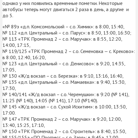
однако у них появились временные пометки. Некоторые
автобусы теперь могут двигаться 2 раза в день, а другие и
до 5.
«№ 89э «д.п. Комсомольский – с.о. Химик»: в 8:00, 15:40,
№ 112 «д.п. Центральный – с.о. Парус»: в 8:50, 13:00, 16:30;
№ 113 «ТРК Променад 2 – с.о. Маручак»: в 8:55, 12:20,
14:00, 17:15,
№ 119/125 «ТРК Променад 2 – с.о. Семеновка — с. Креково»:
в 8:00, 12:40, 16:20,
№ 123 «д.п. Центральный – с.о. Денисово»: в 9:20, 14:35,
17:05,
№ 130 «Ж/д вокзал – с.о. Березка»: в 9:10, 13:16, 16:40,
№ 135 «д.п. Центральный – с.о. Мамаевка»: в 9:40, 15:30,
17:30,
№ 140/141 «Ж/д вокзал – с.о. Черемушки»: в 9:20 (№ 141),
11:25 (№ 140), 14:05 (№ 141), 17:10 (№140).
№ 145 «Ж/д вокзал – с.о. Сухой Искитим»: в 10:00, 13:50,
17:00.
№ 147 «ТРК Променад 2 – с.о. Маручак»: в 9:20, 12:00,
13:40, 15:25, 17:10,
№ 150 «ТРК Променад 2 – с.о. Строитель»: в 8:40, 15:50,
№ 155/155а «ПО Прогресс – с.о. Заря»: в 9:45а, 12:00,