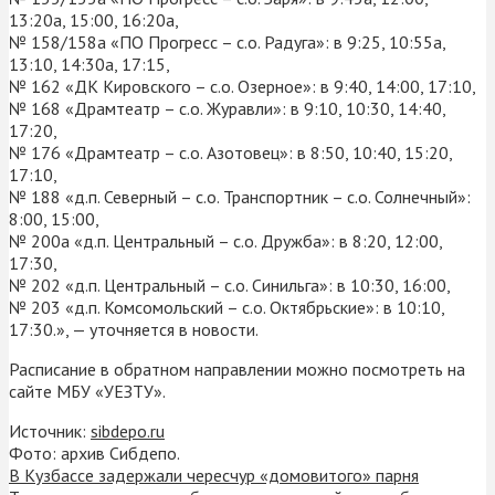
13:20а, 15:00, 16:20а,
№ 158/158а «ПО Прогресс – с.о. Радуга»: в 9:25, 10:55а,
13:10, 14:30а, 17:15,
№ 162 «ДК Кировского – с.о. Озерное»: в 9:40, 14:00, 17:10,
№ 168 «Драмтеатр – с.о. Журавли»: в 9:10, 10:30, 14:40,
17:20,
№ 176 «Драмтеатр – с.о. Азотовец»: в 8:50, 10:40, 15:20,
17:10,
№ 188 «д.п. Северный – с.о. Транспортник – с.о. Солнечный»:
8:00, 15:00,
№ 200а «д.п. Центральный – с.о. Дружба»: в 8:20, 12:00,
17:30,
№ 202 «д.п. Центральный – с.о. Синильга»: в 10:30, 16:00,
№ 203 «д.п. Комсомольский – с.о. Октябрьские»: в 10:10,
17:30.», — уточняется в новости.
Расписание в обратном направлении можно посмотреть на
сайте МБУ «УЕЗТУ».
Источник:
sibdepo.ru
Фото: архив Сибдепо.
В Кузбассе задержали чересчур «домовитого» парня