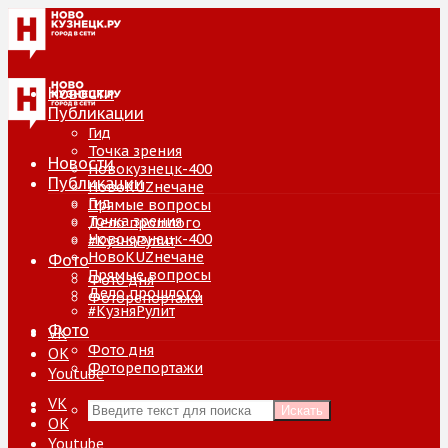
Новости
Публикации
Гид
Точка зрения
Новости
Новокузнецк-400
Публикации
НовоKUZнечане
Гид
Прямые вопросы
Точка зрения
Дело прошлого
Новокузнецк-400
#КузняРулит
НовоKUZнечане
Фото
Прямые вопросы
Фото дня
Дело прошлого
Фоторепортажи
#КузняРулит
Фото
VK
Фото дня
ОК
Фоторепортажи
Youtube
VK
Искать
ОК
Youtube