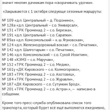
значит многим дачникам пора «сворачивать удочки».
«Закрываются с 1 октября следующе сезонные маршруты:
№ 109 «д.п. Центральный – д. Подонино»,
№ 128а «д.п. Центральный – с.о. Универсал»,
№ 131 «ТРК Променад 2 – с.о. Березка»,
№ 191 «д.п. Центральный – с.о. Сарапки».
№ 89аэ «д.п. Комсомольский – к. ш. Ягуновская»,
№ 124 «д.п. Железнодорожный вокзал – с.о. Печатник»,
№ 142 «д.п. Шалготарьян – с.о. Печатник»,
№ 146 «д.п. Комсомольский – с.о. Сухой Искитим»,
№ 148 «КЭМЗ – с.о. Маручак»,
№ 152 «ТРК Променад 2 – с.о. Медик»,
№ 161у «ДК Кировского – с.о. Колмогорово»,
№ 183 «ТРК Променад 2 – с.о. Азотовец»,
№ 184 «ТРК Променад 2 – с.о. Журавли»,
№ 187 «ДК Кировского – с.о. Сутункин Брод»,
№ 201 «ТРК Променад 2 – с.о. Астра».», — написано в
собщении.
Кроме того пресс-служба опубликовала список того
транспорта, который будет всё ещё выполнятся ежедневно,