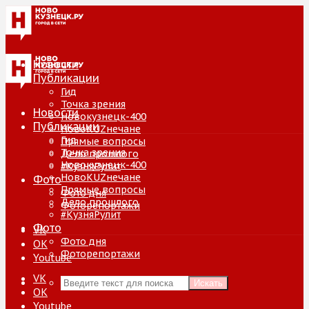
Новости
Публикации
Гид
Точка зрения
Новости
Новокузнецк-400
Публикации
НовоKUZнечане
Гид
Прямые вопросы
Точка зрения
Дело прошлого
Новокузнецк-400
#КузняРулит
НовоKUZнечане
Фото
Прямые вопросы
Фото дня
Дело прошлого
Фоторепортажи
#КузняРулит
Фото
VK
Фото дня
ОК
Фоторепортажи
Youtube
VK
Искать
ОК
Youtube