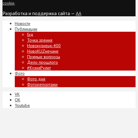
cookie
.
Разработка и поддержка сайта —
AA
Новости
Публикации
Гид
Точка зрения
Новокузнецк-400
НовоKUZнечане
Прямые вопросы
Дело прошлого
#КузняРулит
Фото
Фото дня
Фоторепортажи
VK
ОК
Youtube