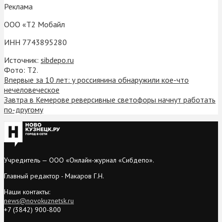
Реклама
ООО «Т2 Мобайл
ИНН 7743895280
Источник:
sibdepo.ru
Фото: Т2.
Впервые за 10 лет: у россиянина обнаружили кое-что
нечеловеческое
Завтра в Кемерове реверсивные светофоры начнут работать
по-другому
Учредитель — ООО «Онлайн-журнал «Сибдепо».
Главный редактор - Макаров Г.Н.
Наши контакты:
news@novokuznetsk.ru
+7 (3842) 900-800