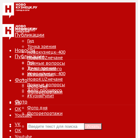
Новости
Публикации
Гид
Точка зрения
Новости
Новокузнецк-400
Публикации
НовоKUZнечане
Гид
Прямые вопросы
Точка зрения
Дело прошлого
Новокузнецк-400
#КузняРулит
НовоKUZнечане
Фото
Прямые вопросы
Фото дня
Дело прошлого
Фоторепортажи
#КузняРулит
Фото
VK
Фото дня
ОК
Фоторепортажи
Youtube
VK
Искать
ОК
Youtube