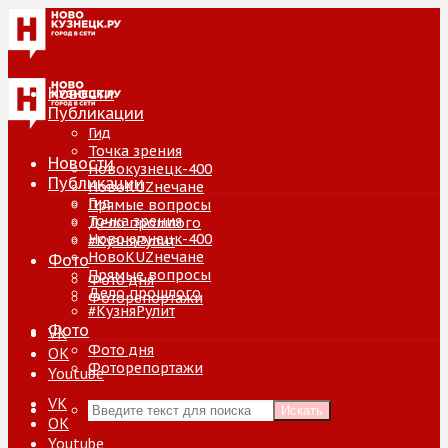
Новости
Публикации
Гид
Точка зрения
Новости
Новокузнецк-400
Публикации
НовоKUZнечане
Гид
Прямые вопросы
Точка зрения
Дело прошлого
Новокузнецк-400
#КузняРулит
НовоKUZнечане
Фото
Прямые вопросы
Фото дня
Дело прошлого
Фоторепортажи
#КузняРулит
Фото
VK
Фото дня
ОК
Фоторепортажи
Youtube
VK
Искать
ОК
Youtube