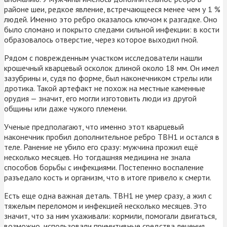
районе шеи, редкое явление, встречающееся менее чем у 1 %
людей. Именно это ребро оказалось ключом к разгадке. Оно
было сломано и покрыто следами сильной инфекции: в кости
образовалось отверстие, через которое выходил гной.
Рядом с поврежденным участком исследователи нашли
крошечный кварцевый осколок длиной около 18 мм. Он имел
зазубрины и, судя по форме, был наконечником стрелы или
дротика. Такой артефакт не похож на местные каменные
орудия — значит, его могли изготовить люди из другой
общины или даже чужого племени.
Ученые предполагают, что именно этот кварцевый
наконечник пробил дополнительное ребро TBH1 и остался в
теле. Ранение не убило его сразу: мужчина прожил ещё
несколько месяцев. Но тогдашняя медицина не знала
способов борьбы с инфекциями. Постепенно воспаление
разъедало кость и организм, что в итоге привело к смерти.
Есть еще одна важная деталь. TBH1 не умер сразу, а жил с
тяжелым переломом и инфекцией несколько месяцев. Это
значит, что за ним ухаживали: кормили, помогали двигаться,
возможно, использовали примитивные средства лечения.