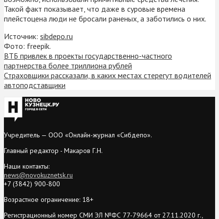
Такой факт показывает, что даже в суровые времена
плейстоцена люди не бросали раненых, а заботились о них.
Источник:
sibdepo.ru
Фото: freepik.
ВТБ привлек в проекты государственно-частного
партнерства более триллиона рублей
Страховщики рассказали, в каких местах стерегут водителей
автоподставщики
Учредитель — ООО «Онлайн-журнал «Сибдепо».
Главный редактор - Макаров Г.Н.
Наши контакты:
news@novokuznetsk.ru
+7 (3842) 900-800
Возрастное ограничение: 18+
Регистрационный номер СМИ ЭЛ №ФС 77-79664 от 27.11.2020 г.,