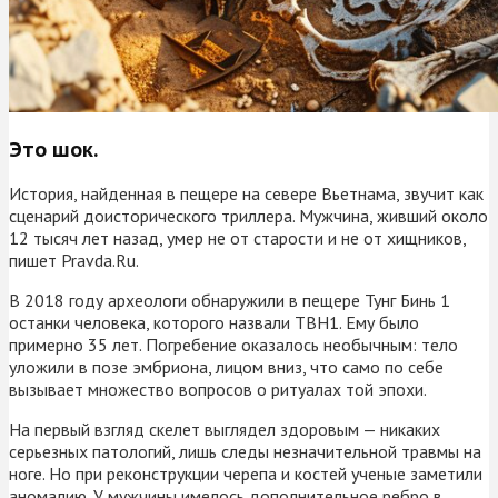
Это шок.
История, найденная в пещере на севере Вьетнама, звучит как
сценарий доисторического триллера. Мужчина, живший около
12 тысяч лет назад, умер не от старости и не от хищников,
пишет Pravda.Ru.
В 2018 году археологи обнаружили в пещере Тунг Бинь 1
останки человека, которого назвали TBH1. Ему было
примерно 35 лет. Погребение оказалось необычным: тело
уложили в позе эмбриона, лицом вниз, что само по себе
вызывает множество вопросов о ритуалах той эпохи.
На первый взгляд скелет выглядел здоровым — никаких
серьезных патологий, лишь следы незначительной травмы на
ноге. Но при реконструкции черепа и костей ученые заметили
аномалию. У мужчины имелось дополнительное ребро в