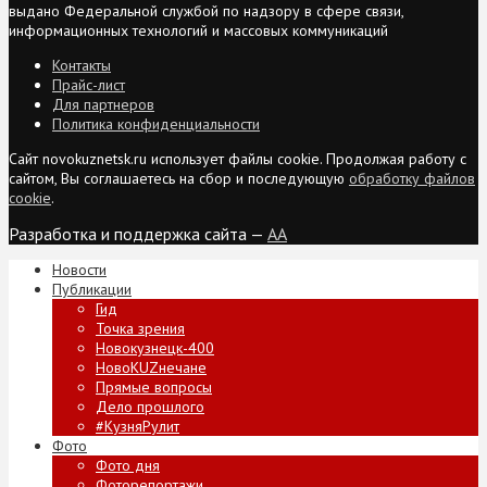
выдано Федеральной службой по надзору в сфере связи,
информационных технологий и массовых коммуникаций
Контакты
Прайс-лист
Для партнеров
Политика конфиденциальности
Сайт novokuznetsk.ru использует файлы cookie. Продолжая работу с
сайтом, Вы соглашаетесь на сбор и последующую
обработку файлов
cookie
.
Разработка и поддержка сайта —
AA
Новости
Публикации
Гид
Точка зрения
Новокузнецк-400
НовоKUZнечане
Прямые вопросы
Дело прошлого
#КузняРулит
Фото
Фото дня
Фоторепортажи