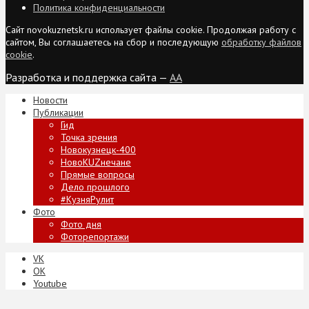
Политика конфиденциальности
Сайт novokuznetsk.ru использует файлы cookie. Продолжая работу с
сайтом, Вы соглашаетесь на сбор и последующую
обработку файлов
cookie
.
Разработка и поддержка сайта —
AA
Новости
Публикации
Гид
Точка зрения
Новокузнецк-400
НовоKUZнечане
Прямые вопросы
Дело прошлого
#КузняРулит
Фото
Фото дня
Фоторепортажи
VK
ОК
Youtube