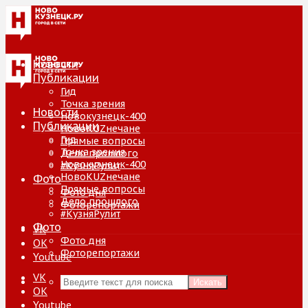
Новости
Публикации
Гид
Точка зрения
Новости
Новокузнецк-400
Публикации
НовоKUZнечане
Гид
Прямые вопросы
Точка зрения
Дело прошлого
Новокузнецк-400
#КузняРулит
НовоKUZнечане
Фото
Прямые вопросы
Фото дня
Дело прошлого
Фоторепортажи
#КузняРулит
Фото
VK
Фото дня
ОК
Фоторепортажи
Youtube
VK
Искать
ОК
Youtube