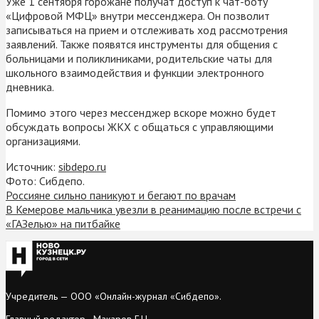
Уже 1 сентября горожане получат доступ к чат-боту
«Цифровой МФЦ» внутри мессенджера. Он позволит
записываться на прием и отслеживать ход рассмотрения
заявлений. Также появятся инструменты для общения с
больницами и поликлиниками, родительские чаты для
школьного взаимодействия и функции электронного
дневника.
Помимо этого через мессенджер вскоре можно будет
обсуждать вопросы ЖКХ с общаться с управляющими
организациями.
Источник:
sibdepo.ru
Фото: Сибдепо.
Россияне сильно паникуют и бегают по врачам
В Кемерове мальчика увезли в реанимацию после встречи с
«ГАЗелью» на питбайке
Учредитель — ООО «Онлайн-журнал «Сибдепо».
Главный редактор - Макаров Г.Н.