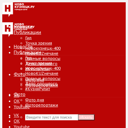
Новости
Публикации
Гид
Точка зрения
Новости
Новокузнецк-400
Публикации
НовоKUZнечане
Гид
Прямые вопросы
Точка зрения
Дело прошлого
Новокузнецк-400
#КузняРулит
НовоKUZнечане
Фото
Прямые вопросы
Фото дня
Дело прошлого
Фоторепортажи
#КузняРулит
Фото
VK
Фото дня
ОК
Фоторепортажи
Youtube
VK
Искать
ОК
Youtube