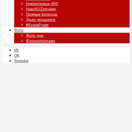
Новокузнецк-400
НовоKUZнечане
Прямые вопросы
Дело прошлого
#КузняРулит
Фото
Фото дня
Фоторепортажи
VK
ОК
Youtube