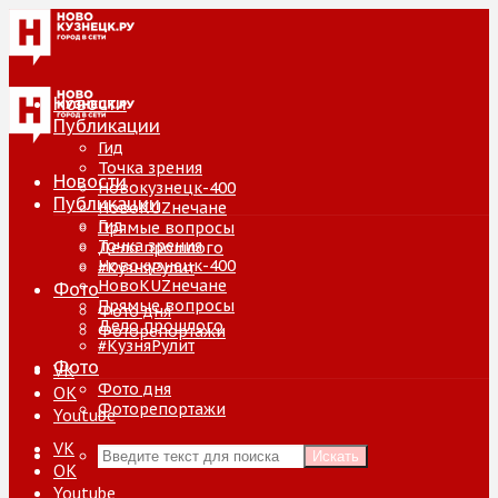
Новости
Публикации
Гид
Точка зрения
Новости
Новокузнецк-400
Публикации
НовоKUZнечане
Гид
Прямые вопросы
Точка зрения
Дело прошлого
Новокузнецк-400
#КузняРулит
НовоKUZнечане
Фото
Прямые вопросы
Фото дня
Дело прошлого
Фоторепортажи
#КузняРулит
Фото
VK
Фото дня
ОК
Фоторепортажи
Youtube
VK
Искать
ОК
Youtube