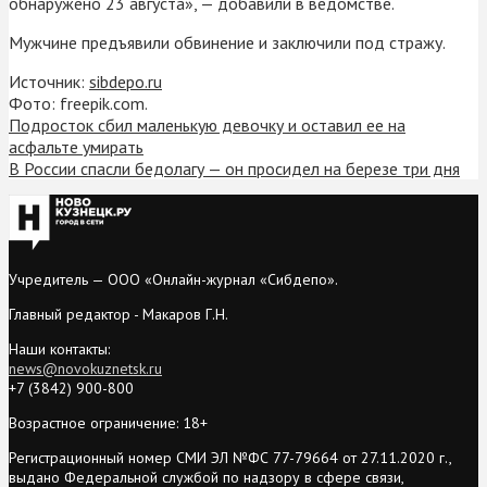
обнаружено 23 августа», — добавили в ведомстве.
Мужчине предъявили обвинение и заключили под стражу.
Источник:
sibdepo.ru
Фото: freepik.com.
Подросток сбил маленькую девочку и оставил ее на
асфальте умирать
В России спасли бедолагу — он просидел на березе три дня
Учредитель — ООО «Онлайн-журнал «Сибдепо».
Главный редактор - Макаров Г.Н.
Наши контакты:
news@novokuznetsk.ru
+7 (3842) 900-800
Возрастное ограничение: 18+
Регистрационный номер СМИ ЭЛ №ФС 77-79664 от 27.11.2020 г.,
выдано Федеральной службой по надзору в сфере связи,