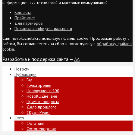
информационных технологий и массовых коммуникаций
Контакты
Прайс-лист
Для партнеров
Политика конфиденциальности
Сайт novokuznetsk.ru использует файлы cookie. Продолжая работу с
сайтом, Вы соглашаетесь на сбор и последующую
обработку файлов
cookie
.
Разработка и поддержка сайта —
AA
Новости
Публикации
Гид
Точка зрения
Новокузнецк-400
НовоKUZнечане
Прямые вопросы
Дело прошлого
#КузняРулит
Фото
Фото дня
Фоторепортажи