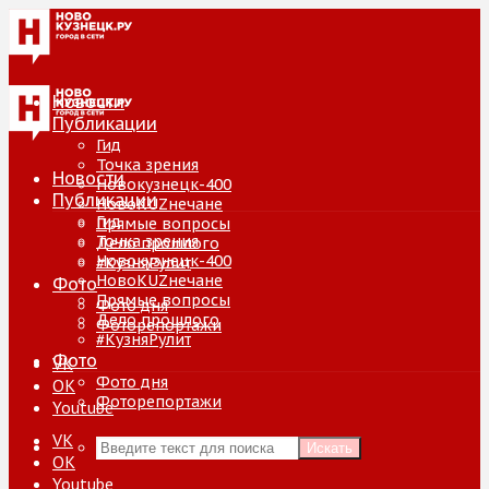
Новости
Публикации
Гид
Точка зрения
Новости
Новокузнецк-400
Публикации
НовоKUZнечане
Гид
Прямые вопросы
Точка зрения
Дело прошлого
Новокузнецк-400
#КузняРулит
НовоKUZнечане
Фото
Прямые вопросы
Фото дня
Дело прошлого
Фоторепортажи
#КузняРулит
Фото
VK
Фото дня
ОК
Фоторепортажи
Youtube
VK
Искать
ОК
Youtube