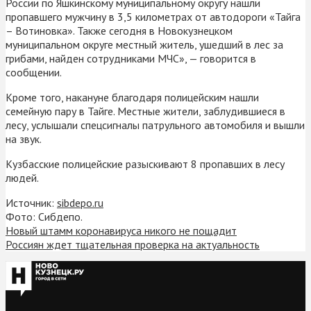
России по Яшкинскому муниципальному округу нашли
пропавшего мужчину в 3,5 километрах от автодороги «Тайга
– Вотиновка». Также сегодня в Новокузнецком
муниципальном округе местный житель, ушедший в лес за
грибами, найден сотрудниками МЧС», — говорится в
сообщении.
Кроме того, накануне благодаря полицейским нашли
семейную пару в Тайге. Местные жители, заблудившиеся в
лесу, услышали спецсигналы патрульного автомобиля и вышли
на звук.
Кузбасские полицейские разыскивают 8 пропавших в лесу
людей.
Источник:
sibdepo.ru
Фото: Сибдепо.
Новый штамм коронавируса никого не пощадит
Россиян ждет тщательная проверка на актуальность