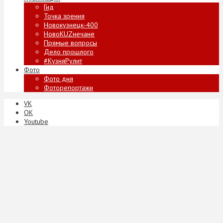
Гид
Точка зрения
Новокузнецк-400
НовоKUZнечане
Прямые вопросы
Дело прошлого
#КузняРулит
Фото
Фото дня
Фоторепортажи
VK
ОК
Youtube