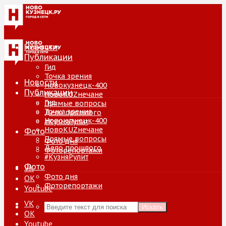
Новости
Публикации
Гид
Точка зрения
Новости
Новокузнецк-400
Публикации
НовоKUZнечане
Гид
Прямые вопросы
Точка зрения
Дело прошлого
Новокузнецк-400
#КузняРулит
НовоKUZнечане
Фото
Прямые вопросы
Фото дня
Дело прошлого
Фоторепортажи
#КузняРулит
Фото
VK
Фото дня
ОК
Фоторепортажи
Youtube
VK
Искать
ОК
Youtube