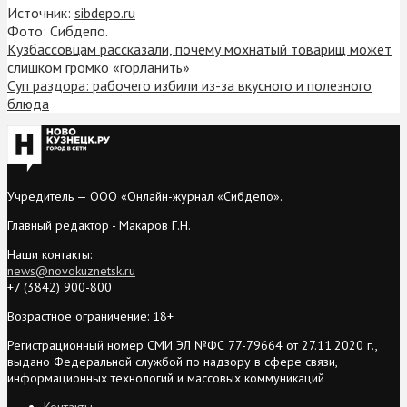
Источник:
sibdepo.ru
Фото: Сибдепо.
Кузбассовцам рассказали, почему мохнатый товарищ может
слишком громко «горланить»
Суп раздора: рабочего избили из-за вкусного и полезного
блюда
Учредитель — ООО «Онлайн-журнал «Сибдепо».
Главный редактор - Макаров Г.Н.
Наши контакты:
news@novokuznetsk.ru
+7 (3842) 900-800
Возрастное ограничение: 18+
Регистрационный номер СМИ ЭЛ №ФС 77-79664 от 27.11.2020 г.,
выдано Федеральной службой по надзору в сфере связи,
информационных технологий и массовых коммуникаций
Контакты