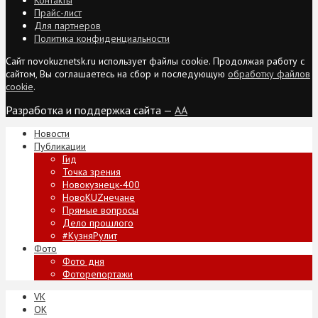
Прайс-лист
Для партнеров
Политика конфиденциальности
Сайт novokuznetsk.ru использует файлы cookie. Продолжая работу с
сайтом, Вы соглашаетесь на сбор и последующую
обработку файлов
cookie
.
Разработка и поддержка сайта —
AA
Новости
Публикации
Гид
Точка зрения
Новокузнецк-400
НовоKUZнечане
Прямые вопросы
Дело прошлого
#КузняРулит
Фото
Фото дня
Фоторепортажи
VK
ОК