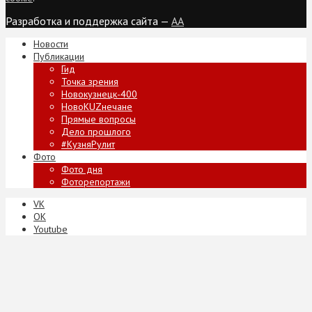
Разработка и поддержка сайта —
AA
Новости
Публикации
Гид
Точка зрения
Новокузнецк-400
НовоKUZнечане
Прямые вопросы
Дело прошлого
#КузняРулит
Фото
Фото дня
Фоторепортажи
VK
ОК
Youtube