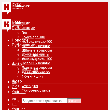
Новости
Публикации
Гид
Точка зрения
Новости
Новокузнецк-400
Публикации
НовоKUZнечане
Гид
Прямые вопросы
Точка зрения
Дело прошлого
Новокузнецк-400
#КузняРулит
НовоKUZнечане
Фото
Прямые вопросы
Фото дня
Дело прошлого
Фоторепортажи
#КузняРулит
Фото
VK
Фото дня
ОК
Фоторепортажи
Youtube
VK
Искать
ОК
Youtube