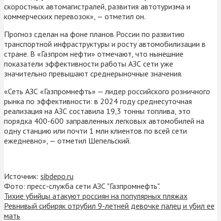
скоростных автомагистралей, развития автотуризма и
коммерческих перевозок», — отметил он.
Прогноз сделан на фоне планов России по развитию
транспортной инфраструктуры и росту автомобилизации в
стране. В «Газпром нефти» отмечают, что нынешние
показатели эффективности работы АЗС сети уже
значительно превышают среднерыночные значения.
«Сеть АЗС «Газпромнефть» — лидер российского розничного
рынка по эффективности: в 2024 году среднесуточная
реализация на АЗС составила 19,3 тонны топлива, это
порядка 400-600 заправленных легковых автомобилей на
одну станцию или почти 1 млн клиентов по всей сети
ежедневно», — отметил Шепельский.
Источник:
sibdepo.ru
Фото: пресс-служба сети АЗС "Газпромнефть".
Тихие убийцы атакуют россиян на популярных пляжах
Ревнивый сибиряк отрубил 9-летней девочке палец и убил ее
мать