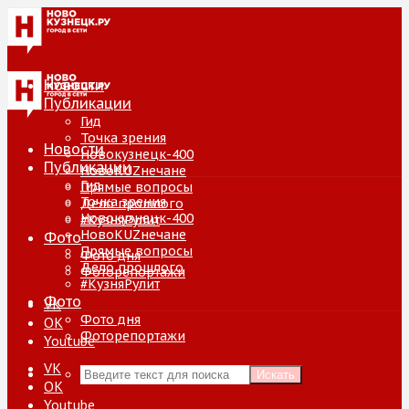
Новости
Публикации
Гид
Точка зрения
Новости
Новокузнецк-400
Публикации
НовоKUZнечане
Гид
Прямые вопросы
Точка зрения
Дело прошлого
Новокузнецк-400
#КузняРулит
НовоKUZнечане
Фото
Прямые вопросы
Фото дня
Дело прошлого
Фоторепортажи
#КузняРулит
Фото
VK
Фото дня
ОК
Фоторепортажи
Youtube
VK
Искать
ОК
Youtube