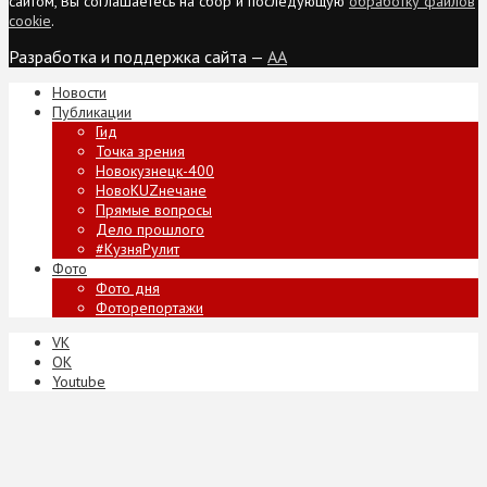
сайтом, Вы соглашаетесь на сбор и последующую
обработку файлов
cookie
.
Разработка и поддержка сайта —
AA
Новости
Публикации
Гид
Точка зрения
Новокузнецк-400
НовоKUZнечане
Прямые вопросы
Дело прошлого
#КузняРулит
Фото
Фото дня
Фоторепортажи
VK
ОК
Youtube