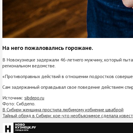
На него пожаловались горожане.
В Новокузнецке задержали 46-летнего мужчину, который пытал
региональном ведомстве.
«Противоправных действий в отношении подростков совершено
Сам задержанный оправдывал свое поведение действием спиртн
Источник:
sibdepo.ru
Фото: Сибдепо.
В Сибири женщина простила любимому избиение шваброй
Тайный обряд в Сибири: кое-что необъяснимое сделала извест