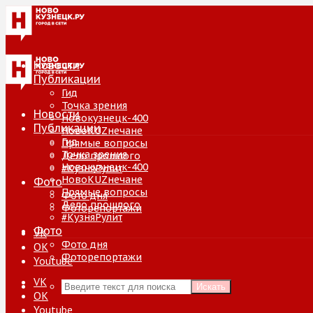
Новости
Публикации
Гид
Точка зрения
Новости
Новокузнецк-400
Публикации
НовоKUZнечане
Гид
Прямые вопросы
Точка зрения
Дело прошлого
Новокузнецк-400
#КузняРулит
НовоKUZнечане
Фото
Прямые вопросы
Фото дня
Дело прошлого
Фоторепортажи
#КузняРулит
Фото
VK
Фото дня
ОК
Фоторепортажи
Youtube
VK
Искать
ОК
Youtube