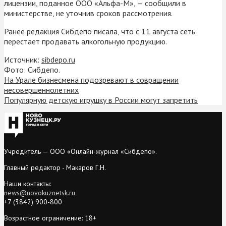
лицензии, поданное ООО «Альфа-М», — сообщили в
министерстве, не уточнив сроков рассмотрения.
Ранее редакция Сибдепо писала, что с 11 августа сеть
перестает продавать алкогольную продукцию.
Источник:
sibdepo.ru
Фото: Сибдепо.
На Урале бизнесмена подозревают в совращении
несовершеннолетних
Популярную детскую игрушку в России могут запретить
Учредитель — ООО «Онлайн-журнал «Сибдепо».
Главный редактор - Макаров Г.Н.
Наши контакты:
news@novokuznetsk.ru
+7 (3842) 900-800
Возрастное ограничение: 18+