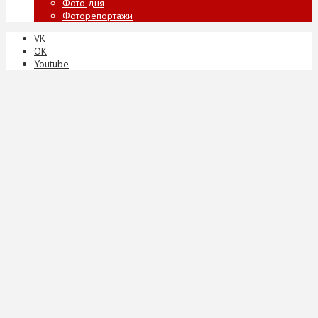
Фото дня
Фоторепортажи
VK
ОК
Youtube