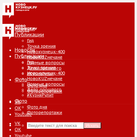
Новости
Публикации
Гид
Точка зрения
Новости
Новокузнецк-400
Публикации
НовоKUZнечане
Гид
Прямые вопросы
Точка зрения
Дело прошлого
Новокузнецк-400
#КузняРулит
НовоKUZнечане
Фото
Прямые вопросы
Фото дня
Дело прошлого
Фоторепортажи
#КузняРулит
Фото
VK
Фото дня
ОК
Фоторепортажи
Youtube
VK
Искать
ОК
Youtube