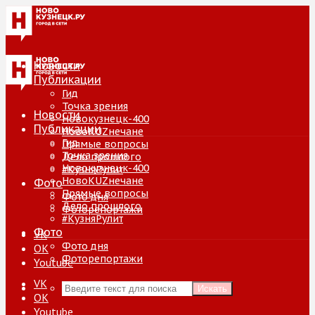
Новости
Публикации
Гид
Точка зрения
Новости
Новокузнецк-400
Публикации
НовоKUZнечане
Гид
Прямые вопросы
Точка зрения
Дело прошлого
Новокузнецк-400
#КузняРулит
НовоKUZнечане
Фото
Прямые вопросы
Фото дня
Дело прошлого
Фоторепортажи
#КузняРулит
Фото
VK
Фото дня
ОК
Фоторепортажи
Youtube
VK
Искать
ОК
Youtube