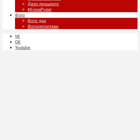
Дело прошлого
#КузняРулит
Фото
Фото дня
Фоторепортажи
VK
ОК
Youtube