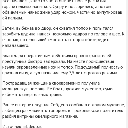
Все началось, как это часто бывает, после распития
горячительных напитков. Супруги поссорились, а потом
обвиняемый нанес жене удар ножом, частично ампутировав
ей пальцы.
Затем, выбежав во двор, он схватил топор и попытался
зарубить шурина, нанеся несколько ударов по голове и шее. К
счастью, потерпевший смог дать отпор и обезвредить
нападавшего.
Благодаря оперативным действиям правоохранителей
преступника быстро задержали. На месте происшествия
изъяли окровавленные нож и топор. Подсудимый полностью
признал вину, а суд назначил ему 7,5 лет строгого режима.
Пострадавшая женщина своевременно получила
медицинскую помощь. Ее брат, проявив мужество, сумел
избежать смертельных травм.
Ранее интернет-журнал Сибдепо сообщал о другом мужчине,
любящем размахивать топором: в Прокопьевске похититель
разбил витрины ювелирного магазина.
Источник:
sibdepo.ru