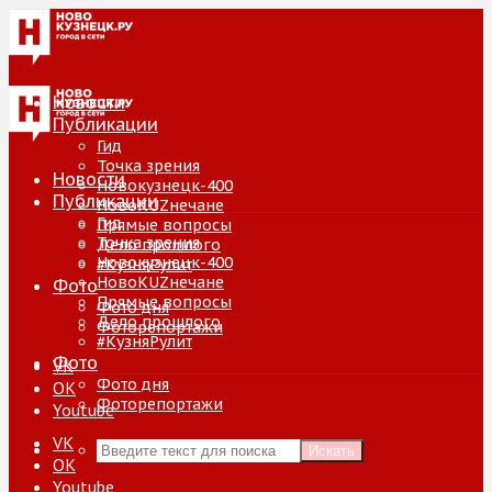
Новости
Публикации
Гид
Точка зрения
Новости
Новокузнецк-400
Публикации
НовоKUZнечане
Гид
Прямые вопросы
Точка зрения
Дело прошлого
Новокузнецк-400
#КузняРулит
НовоKUZнечане
Фото
Прямые вопросы
Фото дня
Дело прошлого
Фоторепортажи
#КузняРулит
Фото
VK
Фото дня
ОК
Фоторепортажи
Youtube
VK
Искать
ОК
Youtube