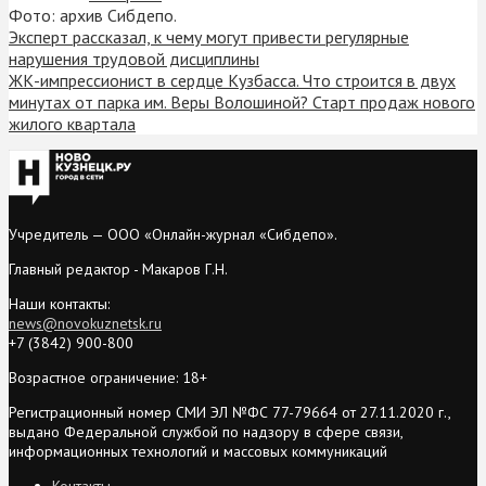
Фото: архив Сибдепо.
Эксперт рассказал, к чему могут привести регулярные
нарушения трудовой дисциплины
ЖК-импрессионист в сердце Кузбасса. Что строится в двух
минутах от парка им. Веры Волошиной? Старт продаж нового
жилого квартала
Учредитель — ООО «Онлайн-журнал «Сибдепо».
Главный редактор - Макаров Г.Н.
Наши контакты:
news@novokuznetsk.ru
+7 (3842) 900-800
Возрастное ограничение: 18+
Регистрационный номер СМИ ЭЛ №ФС 77-79664 от 27.11.2020 г.,
выдано Федеральной службой по надзору в сфере связи,
информационных технологий и массовых коммуникаций
Контакты