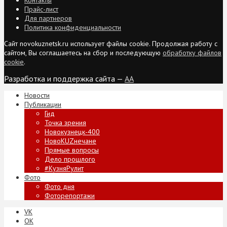
Прайс-лист
Для партнеров
Политика конфиденциальности
Сайт novokuznetsk.ru использует файлы cookie. Продолжая работу с
сайтом, Вы соглашаетесь на сбор и последующую
обработку файлов
cookie
.
Разработка и поддержка сайта —
AA
Новости
Публикации
Гид
Точка зрения
Новокузнецк-400
НовоKUZнечане
Прямые вопросы
Дело прошлого
#КузняРулит
Фото
Фото дня
Фоторепортажи
VK
ОК