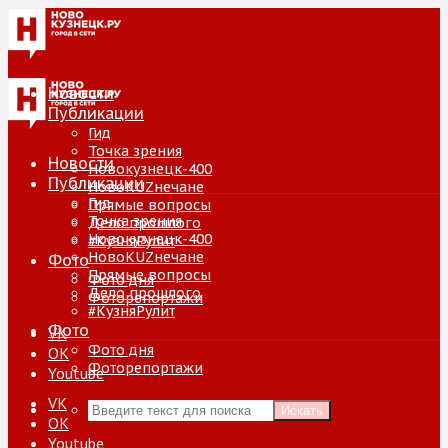
Новости
Публикации
Гид
Точка зрения
Новости
Новокузнецк-400
Публикации
НовоKUZнечане
Гид
Прямые вопросы
Точка зрения
Дело прошлого
Новокузнецк-400
#КузняРулит
НовоKUZнечане
Фото
Прямые вопросы
Фото дня
Дело прошлого
Фоторепортажи
#КузняРулит
Фото
VK
Фото дня
ОК
Фоторепортажи
Youtube
VK
Искать
ОК
Youtube