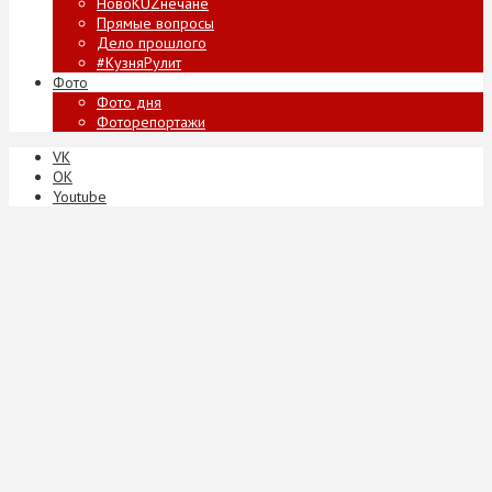
НовоKUZнечане
Прямые вопросы
Дело прошлого
#КузняРулит
Фото
Фото дня
Фоторепортажи
VK
ОК
Youtube