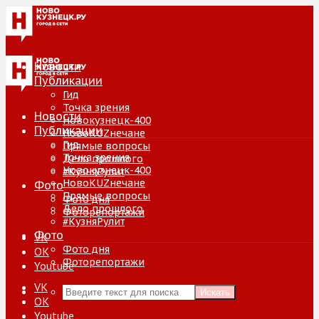
Новости
Публикации
Гид
Точка зрения
Новости
Новокузнецк-400
Публикации
НовоKUZнечане
Гид
Прямые вопросы
Точка зрения
Дело прошлого
Новокузнецк-400
#КузняРулит
НовоKUZнечане
Фото
Прямые вопросы
Фото дня
Дело прошлого
Фоторепортажи
#КузняРулит
Фото
VK
Фото дня
ОК
Фоторепортажи
Youtube
VK
Искать
ОК
Youtube