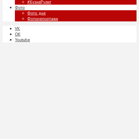
#КузняРулит
Фото
Фото дня
Фоторепортажи
VK
ОК
Youtube