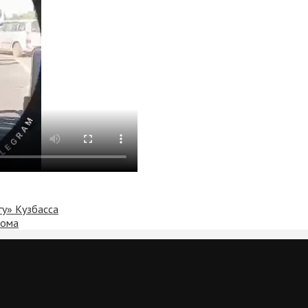
гу» Кузбасса
дома