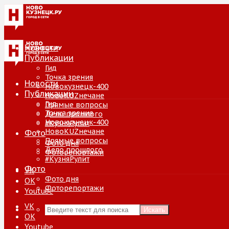
Новости
Публикации
Гид
Точка зрения
Новости
Новокузнецк-400
Публикации
НовоKUZнечане
Гид
Прямые вопросы
Точка зрения
Дело прошлого
Новокузнецк-400
#КузняРулит
НовоKUZнечане
Фото
Прямые вопросы
Фото дня
Дело прошлого
Фоторепортажи
#КузняРулит
Фото
VK
Фото дня
ОК
Фоторепортажи
Youtube
VK
Искать
ОК
Youtube