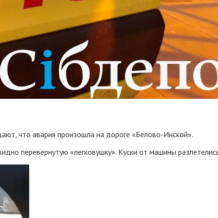
щают, что авария произошла на дороге «Белово-Инской».
видно перевернутую «легковушку». Куски от машины разлетелись