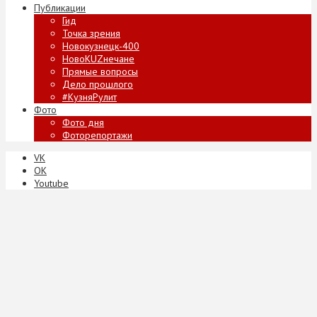
Публикации
Гид
Точка зрения
Новокузнецк-400
НовоKUZнечане
Прямые вопросы
Дело прошлого
#КузняРулит
Фото
Фото дня
Фоторепортажи
VK
ОК
Youtube