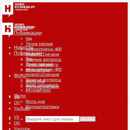
Новости
Публикации
Гид
Точка зрения
Новости
Новокузнецк-400
Публикации
НовоKUZнечане
Гид
Прямые вопросы
Точка зрения
Дело прошлого
Новокузнецк-400
#КузняРулит
НовоKUZнечане
Фото
Прямые вопросы
Фото дня
Дело прошлого
Фоторепортажи
#КузняРулит
Фото
VK
Фото дня
ОК
Фоторепортажи
Youtube
VK
Искать
ОК
Youtube