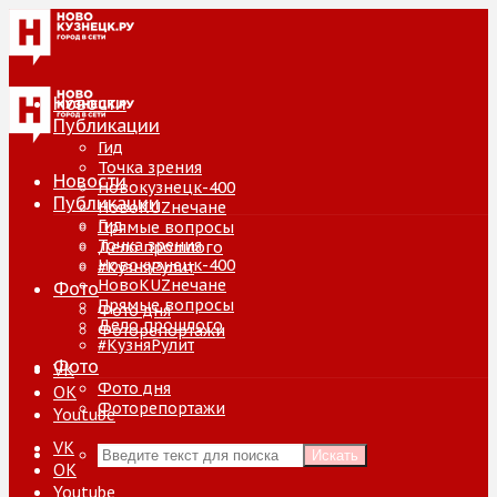
Новости
Публикации
Гид
Точка зрения
Новости
Новокузнецк-400
Публикации
НовоKUZнечане
Гид
Прямые вопросы
Точка зрения
Дело прошлого
Новокузнецк-400
#КузняРулит
НовоKUZнечане
Фото
Прямые вопросы
Фото дня
Дело прошлого
Фоторепортажи
#КузняРулит
Фото
VK
Фото дня
ОК
Фоторепортажи
Youtube
VK
Искать
ОК
Youtube