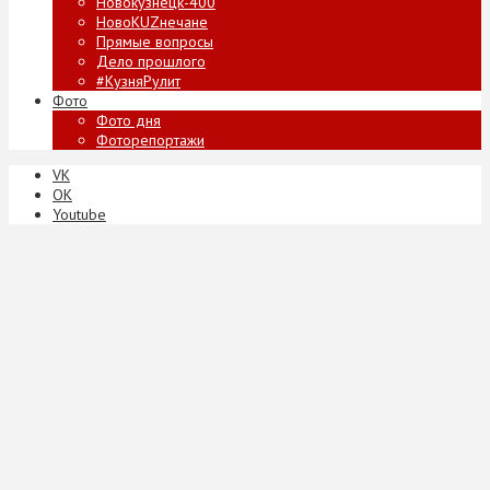
Новокузнецк-400
НовоKUZнечане
Прямые вопросы
Дело прошлого
#КузняРулит
Фото
Фото дня
Фоторепортажи
VK
ОК
Youtube