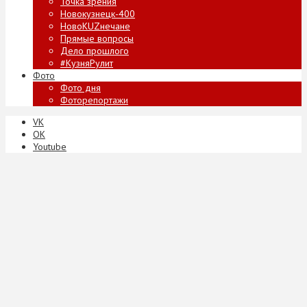
Точка зрения
Новокузнецк-400
НовоKUZнечане
Прямые вопросы
Дело прошлого
#КузняРулит
Фото
Фото дня
Фоторепортажи
VK
ОК
Youtube