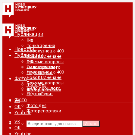
Новости
Публикации
Гид
Точка зрения
Новости
Новокузнецк-400
Публикации
НовоKUZнечане
Гид
Прямые вопросы
Точка зрения
Дело прошлого
Новокузнецк-400
#КузняРулит
НовоKUZнечане
Фото
Прямые вопросы
Фото дня
Дело прошлого
Фоторепортажи
#КузняРулит
Фото
VK
Фото дня
ОК
Фоторепортажи
Youtube
VK
Искать
ОК
Youtube