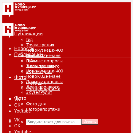
Новости
Публикации
Гид
Точка зрения
Новости
Новокузнецк-400
Публикации
НовоKUZнечане
Гид
Прямые вопросы
Точка зрения
Дело прошлого
Новокузнецк-400
#КузняРулит
НовоKUZнечане
Фото
Прямые вопросы
Фото дня
Дело прошлого
Фоторепортажи
#КузняРулит
Фото
VK
Фото дня
ОК
Фоторепортажи
Youtube
VK
Искать
ОК
Youtube