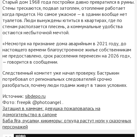
Старый дом 1968 года постройки давно превратился в руины.
Стены трескаются, подвал затоплен, отопление работает
когда придется. Но самое ужасное — в здании вообще нет
туалетов. Люди вынуждены ютиться в квартирах, где по
стенам расползается плесень, а коммунальные удобства
остаются несбыточной мечтой.
«Несмотря на признание дома аварийным в 2021 году, до
настоящего времени благоустроенное жилье собственникам
не предоставлено, срок расселения перенесен на 2026 год»,
— говорится в сообщении.
Следственный комитет уже начал проверку. Бастрыкин
потребовал от региональных следователей срочно
разобраться, почему люди годами живут в таких условиях.
Источник:
sibdepo.ru
Фото: freepik @photoangel .
Затащил в хаммам: девушка пожаловалась на
домогательство в салоне
Баба Яга, русалки, кикиморы: откуда растут ноги у сказочных
персонажей