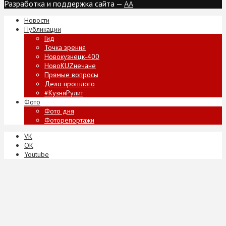
Разработка и поддержка сайта —
AA
Новости
Публикации
Гид
Точка зрения
Новокузнецк-400
НовоKUZнечане
Прямые вопросы
Дело прошлого
#КузняРулит
Фото
Фото дня
Фоторепортажи
VK
ОК
Youtube