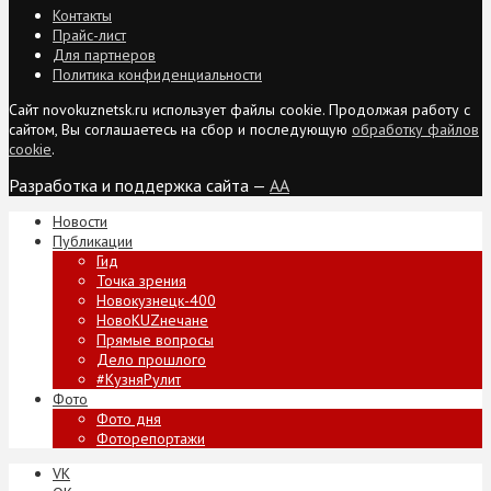
Контакты
Прайс-лист
Для партнеров
Политика конфиденциальности
Сайт novokuznetsk.ru использует файлы cookie. Продолжая работу с
сайтом, Вы соглашаетесь на сбор и последующую
обработку файлов
cookie
.
Разработка и поддержка сайта —
AA
Новости
Публикации
Гид
Точка зрения
Новокузнецк-400
НовоKUZнечане
Прямые вопросы
Дело прошлого
#КузняРулит
Фото
Фото дня
Фоторепортажи
VK