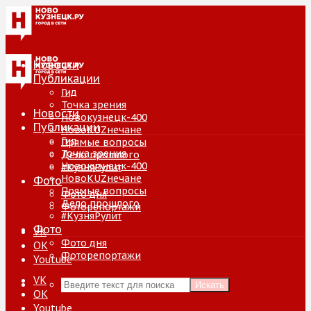
Новости
Публикации
Гид
Точка зрения
Новости
Новокузнецк-400
Публикации
НовоKUZнечане
Гид
Прямые вопросы
Точка зрения
Дело прошлого
Новокузнецк-400
#КузняРулит
НовоKUZнечане
Фото
Прямые вопросы
Фото дня
Дело прошлого
Фоторепортажи
#КузняРулит
Фото
VK
Фото дня
ОК
Фоторепортажи
Youtube
VK
Искать
ОК
Youtube