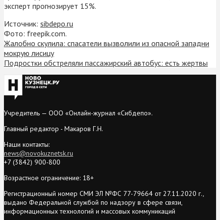
эксперт прогнозирует 15%.
Источник:
sibdepo.ru
Фото: freepik.com.
Жалобно скулила: спасатели вызволили из опасной западни
мокрую лисицу
Подростки обстреляли пассажирский автобус: есть жертвы
Учредитель — ООО «Онлайн-журнал «Сибдепо».
Главный редактор - Макаров Г.Н.
Наши контакты:
news@novokuznetsk.ru
+7 (3842) 900-800
Возрастное ограничение: 18+
Регистрационный номер СМИ ЭЛ №ФС 77-79664 от 27.11.2020 г.,
выдано Федеральной службой по надзору в сфере связи,
информационных технологий и массовых коммуникаций