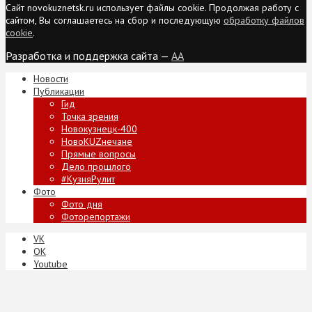
Сайт novokuznetsk.ru использует файлы cookie. Продолжая работу с
сайтом, Вы соглашаетесь на сбор и последующую
обработку файлов
cookie
.
Разработка и поддержка сайта —
AA
Новости
Публикации
Гид
Точка зрения
Новокузнецк-400
НовоKUZнечане
Прямые вопросы
Дело прошлого
#КузняРулит
Фото
Фото дня
Фоторепортажи
VK
ОК
Youtube