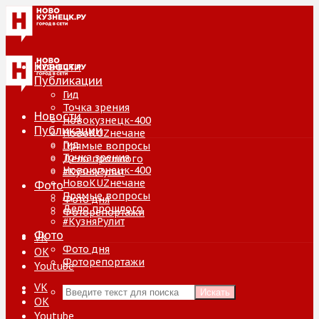
Новости
Публикации
Гид
Точка зрения
Новости
Новокузнецк-400
Публикации
НовоKUZнечане
Гид
Прямые вопросы
Точка зрения
Дело прошлого
Новокузнецк-400
#КузняРулит
НовоKUZнечане
Фото
Прямые вопросы
Фото дня
Дело прошлого
Фоторепортажи
#КузняРулит
Фото
VK
Фото дня
ОК
Фоторепортажи
Youtube
VK
Искать
ОК
Youtube