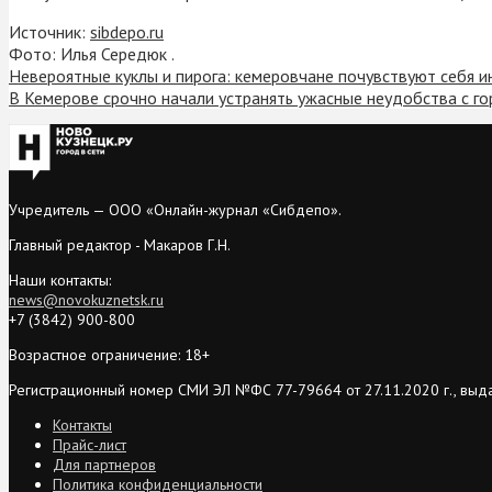
Источник:
sibdepo.ru
Фото: Илья Середюк .
Невероятные куклы и пирога: кемеровчане почувствуют себя 
В Кемерове срочно начали устранять ужасные неудобства с г
Учредитель — ООО «Онлайн-журнал «Сибдепо».
Главный редактор - Макаров Г.Н.
Наши контакты:
news@novokuznetsk.ru
+7 (3842) 900-800
Возрастное ограничение: 18+
Регистрационный номер СМИ ЭЛ №ФС 77-79664 от 27.11.2020 г., выд
Контакты
Прайс-лист
Для партнеров
Политика конфиденциальности