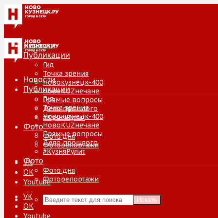
Новости
Публикации
Гид
Точка зрения
Новости
Новокузнецк-400
Публикации
НовоKUZнечане
Гид
Прямые вопросы
Точка зрения
Дело прошлого
Новокузнецк-400
#КузняРулит
НовоKUZнечане
Фото
Прямые вопросы
Фото дня
Дело прошлого
Фоторепортажи
#КузняРулит
Фото
VK
Фото дня
ОК
Фоторепортажи
Youtube
VK
Искать
ОК
Youtube