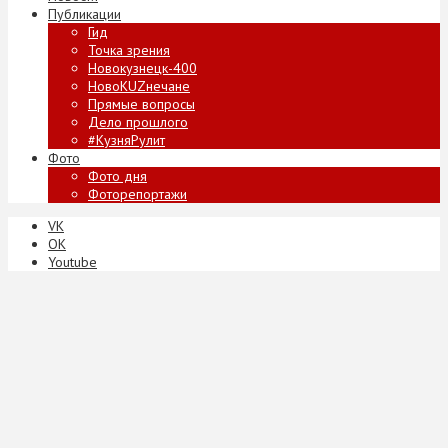
Публикации
Гид
Точка зрения
Новокузнецк-400
НовоKUZнечане
Прямые вопросы
Дело прошлого
#КузняРулит
Фото
Фото дня
Фоторепортажи
VK
ОК
Youtube