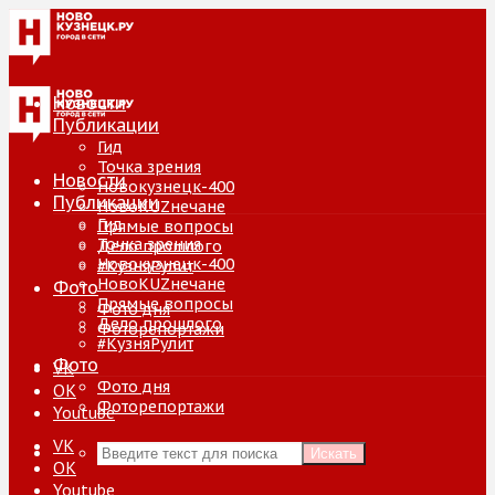
Новости
Публикации
Гид
Точка зрения
Новости
Новокузнецк-400
Публикации
НовоKUZнечане
Гид
Прямые вопросы
Точка зрения
Дело прошлого
Новокузнецк-400
#КузняРулит
НовоKUZнечане
Фото
Прямые вопросы
Фото дня
Дело прошлого
Фоторепортажи
#КузняРулит
Фото
VK
Фото дня
ОК
Фоторепортажи
Youtube
VK
Искать
ОК
Youtube