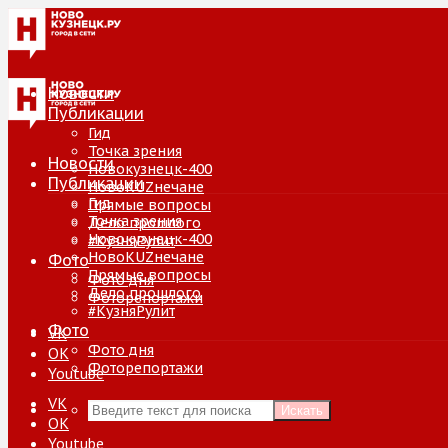
Новости
Публикации
Гид
Точка зрения
Новости
Новокузнецк-400
Публикации
НовоKUZнечане
Гид
Прямые вопросы
Точка зрения
Дело прошлого
Новокузнецк-400
#КузняРулит
НовоKUZнечане
Фото
Прямые вопросы
Фото дня
Дело прошлого
Фоторепортажи
#КузняРулит
Фото
VK
Фото дня
ОК
Фоторепортажи
Youtube
VK
Искать
ОК
Youtube