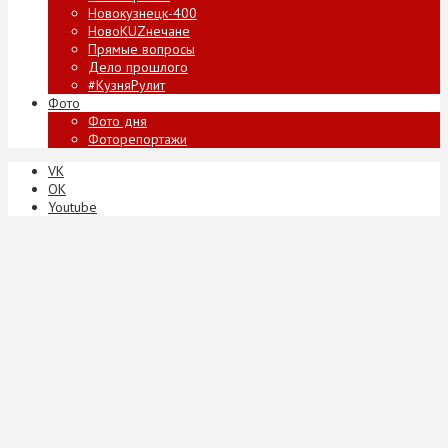
Новокузнецк-400
НовоKUZнечане
Прямые вопросы
Дело прошлого
#КузняРулит
Фото
Фото дня
Фоторепортажи
VK
ОК
Youtube