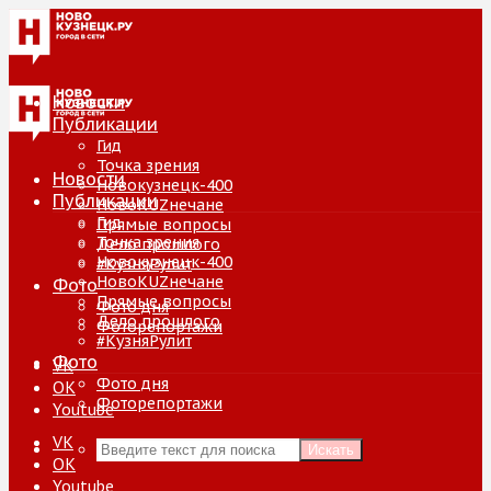
Новости
Публикации
Гид
Точка зрения
Новости
Новокузнецк-400
Публикации
НовоKUZнечане
Гид
Прямые вопросы
Точка зрения
Дело прошлого
Новокузнецк-400
#КузняРулит
НовоKUZнечане
Фото
Прямые вопросы
Фото дня
Дело прошлого
Фоторепортажи
#КузняРулит
Фото
VK
Фото дня
ОК
Фоторепортажи
Youtube
VK
Искать
ОК
Youtube