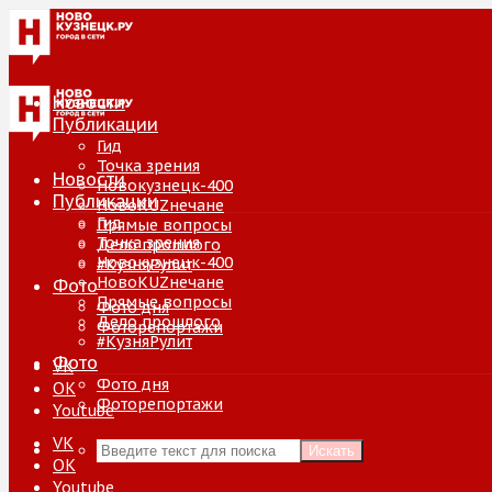
Новости
Публикации
Гид
Точка зрения
Новости
Новокузнецк-400
Публикации
НовоKUZнечане
Гид
Прямые вопросы
Точка зрения
Дело прошлого
Новокузнецк-400
#КузняРулит
НовоKUZнечане
Фото
Прямые вопросы
Фото дня
Дело прошлого
Фоторепортажи
#КузняРулит
Фото
VK
Фото дня
ОК
Фоторепортажи
Youtube
VK
Искать
ОК
Youtube