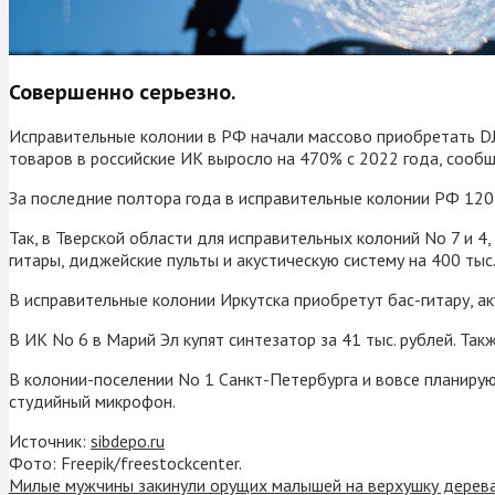
Совершенно серьезно.
Исправительные колонии в РФ начали массово приобретать DJ
товаров в российские ИК выросло на 470% с 2022 года, сооб
За последние полтора года в исправительные колонии РФ 120 
Так, в Тверской области для исправительных колоний No 7 и 4,
гитары, диджейские пульты и акустическую систему на 400 тыс.
В исправительные колонии Иркутска приобретут бас-гитару, ак
В ИК No 6 в Марий Эл купят синтезатор за 41 тыс. рублей. Та
В колонии-поселении No 1 Санкт-Петербурга и вовсе планиру
студийный микрофон.
Источник:
sibdepo.ru
Фото: Freepik/freestockcenter.
Милые мужчины закинули орущих малышей на верхушку дерева