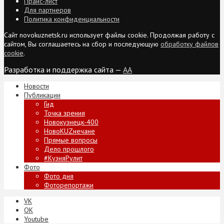
Прайс-лист
Для партнеров
Политика конфиденциальности
Сайт novokuznetsk.ru использует файлы cookie. Продолжая работу с
сайтом, Вы соглашаетесь на сбор и последующую
обработку файлов
cookie
.
Разработка и поддержка сайта —
AA
Новости
Публикации
Гид
Точка зрения
Новокузнецк-400
НовоKUZнечане
Прямые вопросы
Дело прошлого
#КузняРулит
Фото
Фото дня
Фоторепортажи
VK
ОК
Youtube