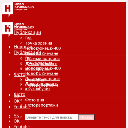
Новости
Публикации
Гид
Точка зрения
Новости
Новокузнецк-400
Публикации
НовоKUZнечане
Гид
Прямые вопросы
Точка зрения
Дело прошлого
Новокузнецк-400
#КузняРулит
НовоKUZнечане
Фото
Прямые вопросы
Фото дня
Дело прошлого
Фоторепортажи
#КузняРулит
Фото
VK
Фото дня
ОК
Фоторепортажи
Youtube
VK
Искать
ОК
Youtube