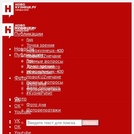
Новости
Публикации
Гид
Точка зрения
Новости
Новокузнецк-400
Публикации
НовоKUZнечане
Гид
Прямые вопросы
Точка зрения
Дело прошлого
Новокузнецк-400
#КузняРулит
НовоKUZнечане
Фото
Прямые вопросы
Фото дня
Дело прошлого
Фоторепортажи
#КузняРулит
Фото
VK
Фото дня
ОК
Фоторепортажи
Youtube
VK
Искать
ОК
Youtube