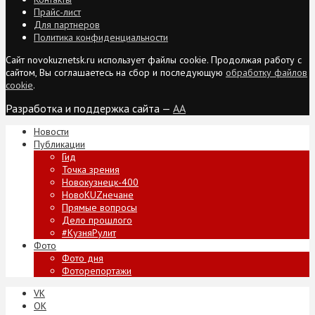
Прайс-лист
Для партнеров
Политика конфиденциальности
Сайт novokuznetsk.ru использует файлы cookie. Продолжая работу с
сайтом, Вы соглашаетесь на сбор и последующую
обработку файлов
cookie
.
Разработка и поддержка сайта —
AA
Новости
Публикации
Гид
Точка зрения
Новокузнецк-400
НовоKUZнечане
Прямые вопросы
Дело прошлого
#КузняРулит
Фото
Фото дня
Фоторепортажи
VK
ОК