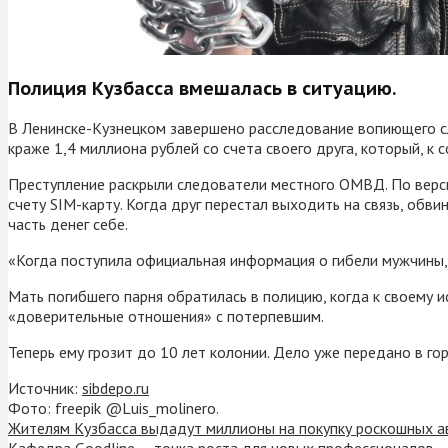
Полиция Кузбасса вмешалась в ситуацию.
В Ленинске-Кузнецком завершено расследование вопиющего сл
краже 1,4 миллиона рублей со счета своего друга, который, к 
Преступление раскрыли следователи местного ОМВД. По верси
счету SIM-карту. Когда друг перестал выходить на связь, обви
часть денег себе.
«Когда поступила официальная информация о гибели мужчины, д
Мать погибшего парня обратилась в полицию, когда к своему и
«доверительные отношения» с потерпевшим.
Теперь ему грозит до 10 лет колонии. Дело уже передано в г
Источник:
sibdepo.ru
Фото: freepik @Luis_molinero.
Жителям Кузбасса выдадут миллионы на покупку роскошных а
Кафедра Goodline — точка роста для новых профессионалов