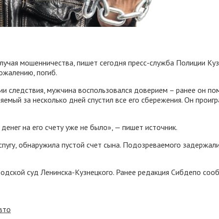
учая мошенничества, пишет сегодня пресс-служба Полиции Кузб
сожалению, погиб.
и следствия, мужчина воспользовался доверием – ранее он по
няемый за несколько дней спустил все его сбережения. Он проигр
енег на его счету уже не было», — пишет источник.
спугу, обнаружила пустой счет сына. Подозреваемого задержали
ородской суд Ленинска-Кузнецкого. Ранее редакция Сибдепо соо
вто