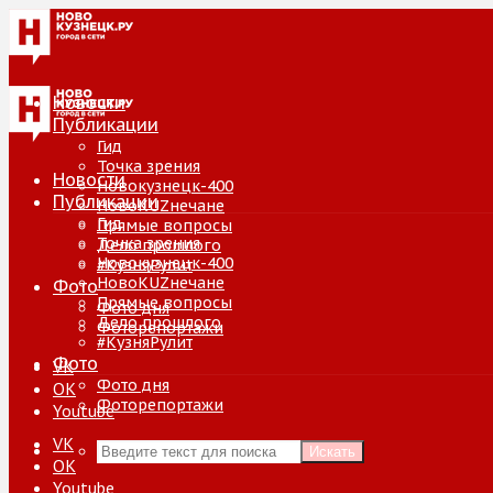
Новости
Публикации
Гид
Точка зрения
Новости
Новокузнецк-400
Публикации
НовоKUZнечане
Гид
Прямые вопросы
Точка зрения
Дело прошлого
Новокузнецк-400
#КузняРулит
НовоKUZнечане
Фото
Прямые вопросы
Фото дня
Дело прошлого
Фоторепортажи
#КузняРулит
Фото
VK
Фото дня
ОК
Фоторепортажи
Youtube
VK
Искать
ОК
Youtube