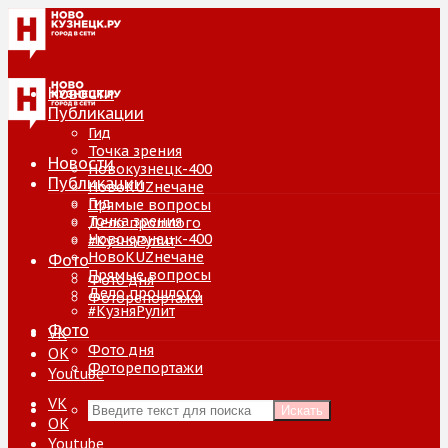
Новости
Публикации
Гид
Точка зрения
Новости
Новокузнецк-400
Публикации
НовоKUZнечане
Гид
Прямые вопросы
Точка зрения
Дело прошлого
Новокузнецк-400
#КузняРулит
НовоKUZнечане
Фото
Прямые вопросы
Фото дня
Дело прошлого
Фоторепортажи
#КузняРулит
Фото
VK
Фото дня
ОК
Фоторепортажи
Youtube
VK
Искать
ОК
Youtube