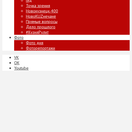
Гид
Точка зрения
Новокузнецк-400
НовоKUZнечане
Прямые вопросы
Дело прошлого
#КузняРулит
Фото
Фото дня
Фоторепортажи
VK
ОК
Youtube