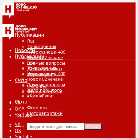
Новости
Публикации
Гид
Точка зрения
Новости
Новокузнецк-400
Публикации
НовоKUZнечане
Гид
Прямые вопросы
Точка зрения
Дело прошлого
Новокузнецк-400
#КузняРулит
НовоKUZнечане
Фото
Прямые вопросы
Фото дня
Дело прошлого
Фоторепортажи
#КузняРулит
Фото
VK
Фото дня
ОК
Фоторепортажи
Youtube
VK
Искать
ОК
Youtube