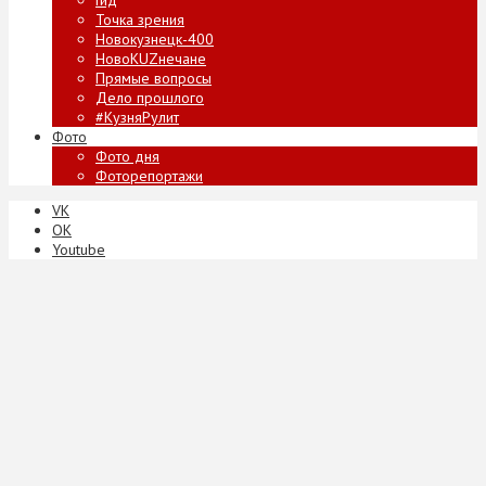
Точка зрения
Новокузнецк-400
НовоKUZнечане
Прямые вопросы
Дело прошлого
#КузняРулит
Фото
Фото дня
Фоторепортажи
VK
ОК
Youtube